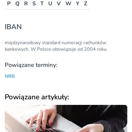
P
Q
R
S
T
U
V
W
Y
Z
IBAN
międzynarodowy standard numeracji rachunków
bankowych. W Polsce obowiązuje od 2004 roku.
Powiązane terminy:
NRB
Powiązane artykuły: