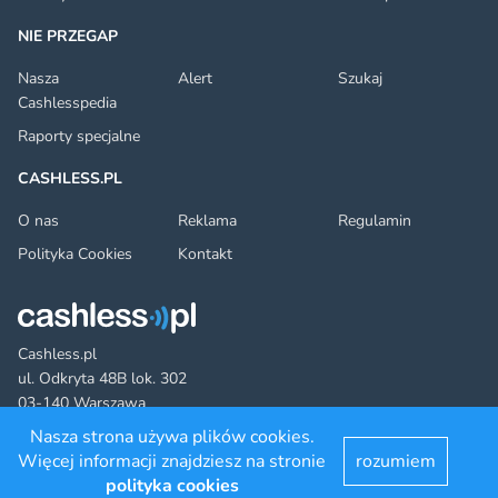
NIE PRZEGAP
Nasza
Alert
Szukaj
Cashlesspedia
Raporty specjalne
CASHLESS.PL
O nas
Reklama
Regulamin
Polityka Cookies
Kontakt
Cashless.pl
ul. Odkryta 48B lok. 302
03-140 Warszawa
Nasza strona używa plików cookies.
Więcej informacji znajdziesz na stronie
rozumiem
Facebook
Twitter
YouTube
LinkedIn
RSS
©2022 cashless.pl. All rights reserved.
polityka cookies