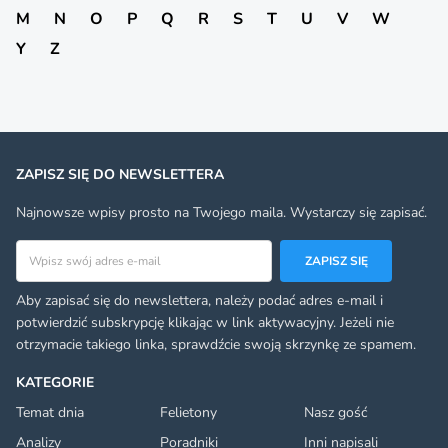
M
N
O
P
Q
R
S
T
U
V
W
Y
Z
ZAPISZ SIĘ DO NEWSLETTERA
Najnowsze wpisy prosto na Twojego maila. Wystarczy się zapisać.
Adres email
ZAPISZ SIĘ
Aby zapisać się do newslettera, należy podać adres e-mail i
potwierdzić subskrypcję klikając w link aktywacyjny. Jeżeli nie
otrzymacie takiego linka, sprawdźcie swoją skrzynkę ze spamem.
KATEGORIE
Temat dnia
Felietony
Nasz gość
Analizy
Poradniki
Inni napisali