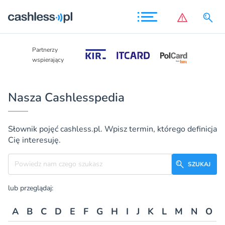
Partnerzy
Partnerzy
wspierający
wspierający
Nasza Cashlesspedia
Słownik pojęć cashless.pl. Wpisz termin, którego definicja
Cię interesuję.
Szukane hasło
SZUKAJ
lub przeglądaj:
A
B
C
D
E
F
G
H
I
J
K
L
M
N
O