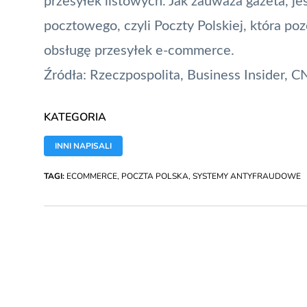
przesyłek listowych. Jak zauważa gazeta, j
pocztowego, czyli Poczty Polskiej, która poz
obsługę przesyłek e-commerce.
Źródła:
Rzeczpospolita
,
Business Insider
,
C
KATEGORIA
INNI NAPISALI
TAGI:
ECOMMERCE
,
POCZTA POLSKA
,
SYSTEMY ANTYFRAUDOWE