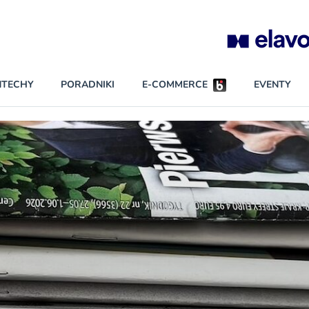
Partnerzy wspierający
NTECHY
PORADNIKI
E-COMMERCE
EVENTY
BEZPIECZEŃSTWO
NAJCZĘŚCIEJ CZYTANE
Darmowy dostę
INNI NAPISALI
wszystkich pla
KONTA
W najniższych p
darmo przez trz
PRAWO
Czytaj więcej
RAPORTY SPECJALNE