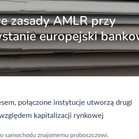
we zasady AMLR przy
wstanie europejski bank
esem, połączone instytucje utworzą drugi
względem kapitalizacji rynkowej
go samochodu znajomemu proboszczowi.