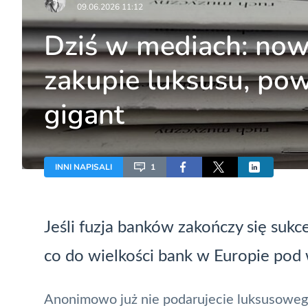
09.06.2026 11:12
Dziś w mediach: no
zakupie luksusu, po
gigant
INNI NAPISALI
1
Jeśli fuzja banków zakończy się sukc
co do wielkości bank w Europie pod 
Anonimowo już nie podarujecie luksusowe