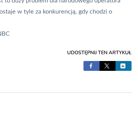
est to duży problem dla narodowego operatora
ostaje w tyle za konkurencją, gdy chodzi o
NBC
UDOSTĘPNIJ TEN ARTYKUŁ