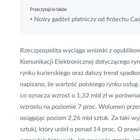
Przeczytajcie także:
Nowy gadżet płatniczy od fintechu Ca
•
Rzeczpospolita wyciąga wnioski z opubliko
Komunikacji Elektronicznej dotyczącego ry
rynku kurierskiego oraz dalszy trend spadkow
napisano, że wartość polskiego rynku usłu
co oznacza wzrost o 1,32 mld zł w porównan
wzrostu na poziomie 7 proc. Wolumen przesy
osiągając poziom 2,26 mld sztuk. Za taki wy
sztuk), który urósł o ponad 14 proc. O praw