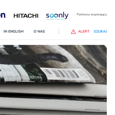
Partnerzy wspierający
IN ENGLISH
O NAS
ALERT
SZUKAJ
p do ChataGPT Go dla klientów Revoluta. Nowy benefit we
nach
lanach – Standard i Plus – z usługi będzie można korzsytać za
y miesiące