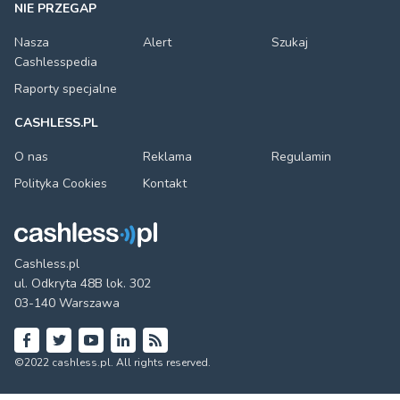
NIE PRZEGAP
Nasza
Alert
Szukaj
Cashlesspedia
Raporty specjalne
CASHLESS.PL
O nas
Reklama
Regulamin
Polityka Cookies
Kontakt
Cashless.pl
ul. Odkryta 48B lok. 302
03-140 Warszawa
Facebook
Twitter
YouTube
LinkedIn
RSS
©2022 cashless.pl. All rights reserved.