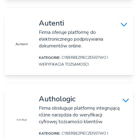
DANE SZCZEGÓŁOWE
Osoby zarządzające:
Robert Mucha, Grzegorz Suliga
Nazwa firmy:
Autenti
Asym
Firma oferuje platformę do
elektronicznego podpisywania
Adres:
dokumentów online.
Ul. Nowy Świat 33/13, Warszawa
KATEGORIE:
CYBERBEZPIECZEŃSTWO I
Strona www:
WERYFIKACJA TOŻSAMOŚCI
https://asym.pl
DANE SZCZEGÓŁOWE
Osoby zarządzające:
Adam Kalisiak
Nazwa firmy:
Authologic
Autenti Sp. z o.o.
Firma obsługuje platformę integrującą
różne narzędzia do weryfikacji
Adres:
cyfrowej tożsamości klientów.
ul. Święty Marcin 29/8, Poznań, Polska
KATEGORIE:
CYBERBEZPIECZEŃSTWO I