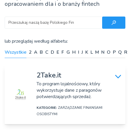
opracowaniem dla i o branży fintech
Szukaj
lub przeglądaj według alfabetu:
Wszystkie
2
A
B
C
D
E
F
G
H
I
J
K
L
M
N
O
P
Q
R
2Take.it
To program lojalnościowy, który
wykorzystuje dane z paragonów
potwierdzających sprzedaż.
KATEGORIE:
ZARZĄDZANIE FINANSAMI
OSOBISTYMI