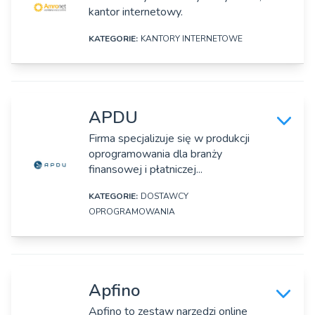
Osoby zarządzające:
kantor internetowy.
Adres:
Arkadiusz Lewandowski
Ul. Ignacego Mościckiego 1, Puławy
KATEGORIE:
KANTORY INTERNETOWE
Strona www:
DANE SZCZEGÓŁOWE
https://amlsec.com
Nazwa firmy:
Osoby zarządzające:
APDU
Payholding Sp. z o.o.
Aleksandra Łagowska
Firma specjalizuje się w produkcji
oprogramowania dla branży
Adres:
finansowej i płatniczej...
ul. Gwiaździsta 66/22, Wrocław
KATEGORIE:
DOSTAWCY
Strona www:
OPROGRAMOWANIA
https://amronet.pl/
DANE SZCZEGÓŁOWE
Rok założenia:
2013
Nazwa firmy:
Apfino
APDU Sp. z o.o.
Osoby zarządzające:
Apfino to zestaw narzędzi online