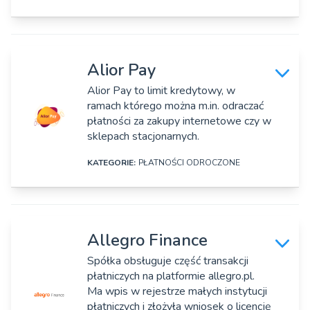
Strona www:
https://aisgateway.pl/
DANE SZCZEGÓŁOWE
Rok założenia:
Nazwa firmy:
2020
Alior Pay
Algolytics Technologies Sp. z o.o.
Alior Pay to limit kredytowy, w
Osoby zarządzające:
ramach którego można m.in. odraczać
Adres:
Michał Konopka
płatności za zakupy internetowe czy w
ul. Przeskok 2, Warszawa
sklepach stacjonarnych.
Strona www:
KATEGORIE:
PŁATNOŚCI ODROCZONE
https://algolytics.pl/
DANE SZCZEGÓŁOWE
Rok założenia:
2018
Nazwa firmy:
Allegro Finance
Alior Bank, SA
Osoby zarządzające:
Spółka obsługuje część transakcji
Marcin Woch
płatniczych na platformie allegro.pl.
Adres:
Ma wpis w rejestrze małych instytucji
Ul. Łopuszańska 38D, Warszawa
Oferta produktowa:
płatniczych i złożyła wniosek o licencję