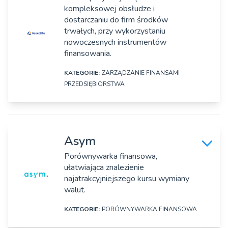
kompleksowej obsłudze i
Adres:
dostarczaniu do firm środków
Ul. Sobieskiego 105/305, Bielsko-Biała
trwałych, przy wykorzystaniu
nowoczesnych instrumentów
Strona www:
finansowania.
https://asekuro.pl/
KATEGORIE:
ZARZĄDZANIE FINANSAMI
Rok założenia:
PRZEDSIĘBIORSTWA
2011
DANE SZCZEGÓŁOWE
Osoby zarządzające:
Roksana Greń
Nazwa firmy:
Asym
AssetLife
Porównywarka finansowa,
ułatwiająca znalezienie
Adres:
najatrakcyjniejszego kursu wymiany
Plac Kilińskiego 2, Rzeszów
walut.
Strona www:
KATEGORIE:
PORÓWNYWARKA FINANSOWA
https://assetlife.pl