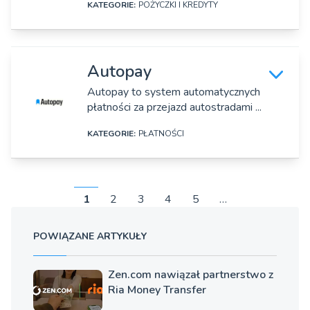
KATEGORIE:
POŻYCZKI I KREDYTY
Strona www:
DANE SZCZEGÓŁOWE
https://autokonto.pl/
Autopay
Nazwa firmy:
Rok założenia:
PKO Leasing, SA
Autopay to system automatycznych
2020
płatności za przejazd autostradami ...
Adres:
Osoby zarządzające:
KATEGORIE:
PŁATNOŚCI
Ul. Świętokrzyska 36, Warszawa
Jakub Kizielewicz
Strona www:
DANE SZCZEGÓŁOWE
https://automarket.pl/
1
2
3
4
5
…
Nazwa firmy:
Rok założenia:
Autopay Mobility Sp. z o.o.
2001
POWIĄZANE ARTYKUŁY
Adres:
Osoby zarządzające:
ul. Złota 3/18, Warszawa
Zen.com nawiązał partnerstwo z
Mirosław Grzelak
Ria Money Transfer
Strona www: