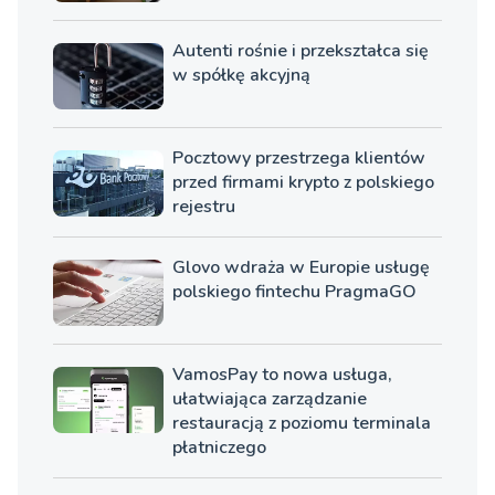
https://autopay.pl/
Autenti rośnie i przekształca się
Rok założenia:
w spółkę akcyjną
2019
Osoby zarządzające:
Pocztowy przestrzega klientów
Miłosz Kurzawski
przed firmami krypto z polskiego
rejestru
Oferta produktowa:
Autopay to system automatycznych płatności za przejazd
autostradami. Podczas podróży nie trzeba uruchamiać
Glovo wdraża w Europie usługę
aplikacji, ani nawet mieć przy sobie telefonu, na który
polskiego fintechu PragmaGO
została pobrana. Nie ma również potrzeby instalacji
dodatkowego urządzenia do samochodu.
VamosPay to nowa usługa,
ułatwiająca zarządzanie
restauracją z poziomu terminala
płatniczego