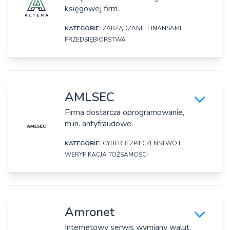
Adres:
Monika Hanus, Marcin Nowicki
księgowej firm.
Ul. Grunwaldzka 182, Poznań
KATEGORIE:
ZARZĄDZANIE FINANSAMI
Strona www:
PRZEDSIĘBIORSTWA
https://allegro.pl
DANE SZCZEGÓŁOWE
Osoby zarządzające:
Rafał Czernik
Nazwa firmy:
AMLSEC
Altera, sp. z o.o.
Firma dostarcza oprogramowanie,
m.in. antyfraudowe.
Adres:
Ul. Jackowskiego 1A/4, Bydgoszcz
KATEGORIE:
CYBERBEZPIECZEŃSTWO I
WERYFIKACJA TOŻSAMOŚCI
Strona www:
https://altera.co/
DANE SZCZEGÓŁOWE
Rok założenia:
Nazwa firmy:
2020
Amronet
AMLSEC
Internetowy serwis wymiany walut,