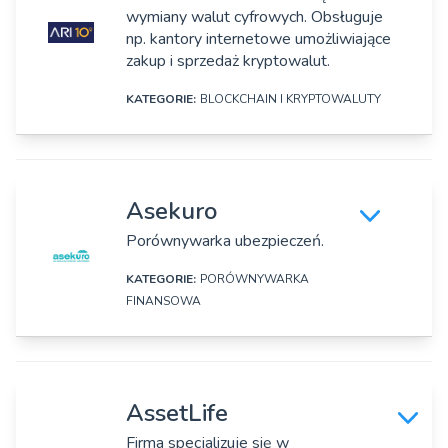
wymiany walut cyfrowych. Obsługuje
Adres:
Osoby zarządzające:
np. kantory internetowe umożliwiające
Ul. Białostocka 22/H11, Warszawa
Konrad Tarański
zakup i sprzedaż kryptowalut.
Strona www:
KATEGORIE:
BLOCKCHAIN I KRYPTOWALUTY
https://apipay.pl
DANE SZCZEGÓŁOWE
Osoby zarządzające:
Janusz Diemko
Nazwa firmy:
Asekuro
Ari 10
Porównywarka ubezpieczeń.
Adres:
KATEGORIE:
PORÓWNYWARKA
Ul. Swoboda 11, Poznań
FINANSOWA
Strona www:
DANE SZCZEGÓŁOWE
https://ari10.com
Nazwa firmy:
Osoby zarządzające:
AssetLife
Asekuro.pl, SA
Mateusz Kara
Firma specjalizuje się w