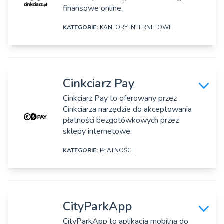
Adres:
finansowe online.
Ul. Armii Krajowej 116/3, Sopot
KATEGORIE:
KANTORY INTERNETOWE
Strona www:
https://chwilowo.pl/
DANE SZCZEGÓŁOWE
Rok założenia:
Nazwa firmy:
2013
Cinkciarz Pay
Cinkciarz Sp. z o.o.
Cinkciarz Pay to oferowany przez
Osoby zarządzające:
Cinkciarza narzędzie do akceptowania
Adres:
Stanisław Wolniewicz Duda
płatności bezgotówkowych przez
ul. Sienkiewicza 9, Zielona Góra, Polska
sklepy internetowe.
Strona www:
KATEGORIE:
PŁATNOŚCI
https://cinkciarz.pl/
DANE SZCZEGÓŁOWE
Rok założenia:
2010
Nazwa firmy:
CityParkApp
Cinkciarz Sp. z o.o.
Osoby zarządzające:
CityParkApp to aplikacja mobilna do