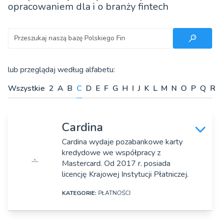
opracowaniem dla i o branży fintech
Szukaj
lub przeglądaj według alfabetu:
Wszystkie
2
A
B
C
D
E
F
G
H
I
J
K
L
M
N
O
P
Q
R
Cardina
Cardina wydaje pozabankowe karty
kredydowe we współpracy z
Mastercard. Od 2017 r. posiada
licencję Krajowej Instytucji Płatniczej.
KATEGORIE:
PŁATNOŚCI