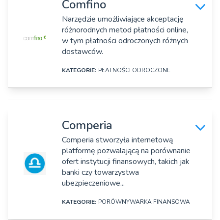
Comfino
Coinfirm Blockchain Lab Sp. z o.o.
Narzędzie umożliwiające akceptację
różnorodnych metod płatności online,
Adres:
w tym płatności odroczonych różnych
Al. Jerozolimskie 142B, Warszawa
dostawców.
Strona www:
KATEGORIE:
PŁATNOŚCI ODROCZONE
https://www.coinfirm.com/
DANE SZCZEGÓŁOWE
Rok założenia:
2016
Nazwa firmy:
Comperia
Comperia, SA
Osoby zarządzające:
Comperia stworzyła internetową
Paweł Kuskowski
platformę pozwalającą na porównanie
Adres:
ofert instytucji finansowych, takich jak
Ul. Konstruktorska 13, Warszawa
Oferta produktowa:
banki czy towarzystwa
Firma dostarcza szereg rozwiązań wykorzystujących
ubezpieczeniowe...
Strona www:
technologię blockchain. W bankowości oraz w branży
https://comfino.pl/
ubezpieczeniowej stosowane jest m.in. rozwiązanie
KATEGORIE:
PORÓWNYWARKA FINANSOWA
umożliwiające bezpieczną wysyłkę ważnych dokumentów