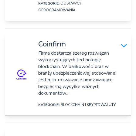
Huttenstr. 33, Stuttgart
KATEGORIE:
DOSTAWCY
OPROGRAMOWANIA
Strona www:
https://www.climatica.ai/
DANE SZCZEGÓŁOWE
Osoby zarządzające:
Nazwa firmy:
Tadeusz Prochowicz
Coinfirm
Cloudsail Digital Solutions, sp. z o.o.
Firma dostarcza szereg rozwiązań
wykorzystujących technologię
Adres:
blockchain. W bankowości oraz w
Al. Wolności 12/202, Kalisz
branży ubezpieczeniowej stosowane
jest m.in. rozwiązanie umożliwiające
Strona www:
bezpieczną wysyłkę ważnych
https://www.cloudsail.com/
dokumentów...
Rok założenia:
KATEGORIE:
BLOCKCHAIN I KRYPTOWALUTY
2021
DANE SZCZEGÓŁOWE
Osoby zarządzające:
Mikołaj Graf
Nazwa firmy: