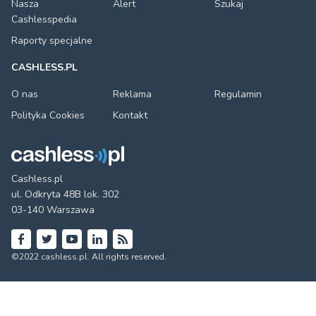
Nasza
Alert
Szukaj
Cashlesspedia
Raporty specjalne
CASHLESS.PL
O nas
Reklama
Regulamin
Polityka Cookies
Kontakt
Cashless.pl
ul. Odkryta 48B lok. 302
03-140 Warszawa
Facebook
Twitter
YouTube
LinkedIn
RSS
©2022 cashless.pl. All rights reserved.