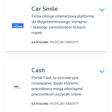
Rok założenia:
Krajowej Instytucji Płatniczej.
Nazwa firmy:
2014
Car Smile
Carrot, sp. z o.o.
Firma oferuje internetową platformę
Osoby zarządzające:
do długoterminowego wynajmu
Adres:
Justyna Zielińska, Rafał Lewandowski
i leasingu samochodów różnych
Ul. Jutrzenki 177, Warszawa
marek.
Strona www:
KATEGORIE:
POŻYCZKI I KREDYTY
https://carrot.pl/
DANE SZCZEGÓŁOWE
Rok założenia:
2018
Nazwa firmy:
Cash
Car Smile SA
Osoby zarządzające:
Portal Cash to innowacyjne
Magdalena Chołuj
rozwiązanie, dzięki któremu
Adres:
pracodawcy mogą udostępnić
ul. Prosta 51, Warszawa
pracownikom pożyczki online.
Strona www:
KATEGORIE:
POŻYCZKI I KREDYTY
https://carsmile.pl/