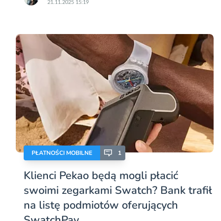
21.11.2025 15:19
PŁATNOŚCI MOBILNE
1
Klienci Pekao będą mogli płacić
swoimi zegarkami Swatch? Bank trafił
na listę podmiotów oferujących
SwatchPay