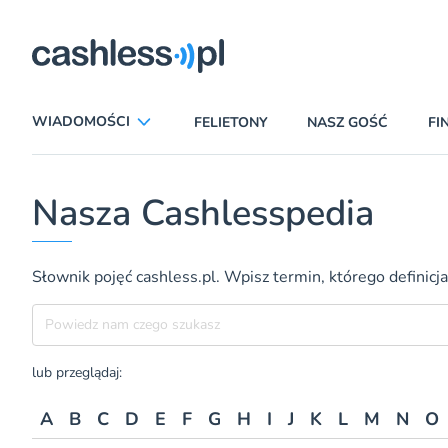
ryczni
WIADOMOŚCI
FELIETONY
NASZ GOŚĆ
FI
ANALIZY
APLIKACJE
Nasza Cashlesspedia
CIEKAWOSTKI
E-COMMERCE
INSURTECH
KARTY
Słownik pojęć cashless.pl. Wpisz termin, którego definicja
LUDZIE
PATRONATY
Szukane hasło
PROMOCJE
PŁATNOŚCI MOBILNE
TEMAT DNIA
UBEZPIECZENIA
lub przeglądaj:
A
B
C
D
E
F
G
H
I
J
K
L
M
N
O