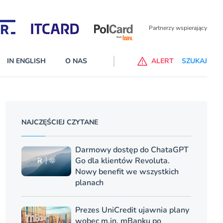
Partnerzy wspierający
IN ENGLISH
O NAS
ALERT
SZUKAJ
p do ChataGPT Go dla klientów Revoluta. Nowy benefit we
nach
NAJCZĘŚCIEJ CZYTANE
lanach – Standard i Plus – z usługi będzie można korzsytać za
y miesiące
Darmowy dostęp do ChataGPT
Go dla klientów Revoluta.
Nowy benefit we wszystkich
planach
Prezes UniCredit ujawnia plany
wobec m.in. mBanku po