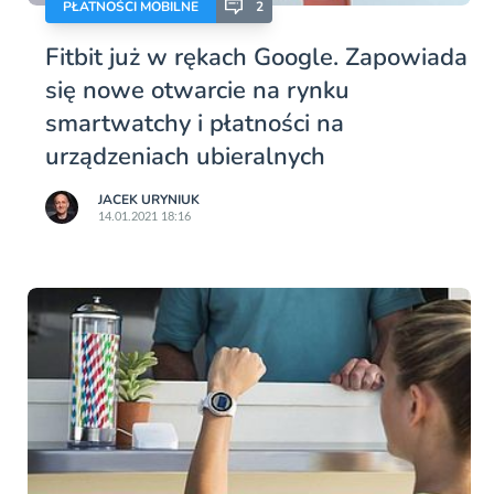
PŁATNOŚCI MOBILNE
2
Fitbit już w rękach Google. Zapowiada
się nowe otwarcie na rynku
smartwatchy i płatności na
urządzeniach ubieralnych
JACEK URYNIUK
14.01.2021 18:16