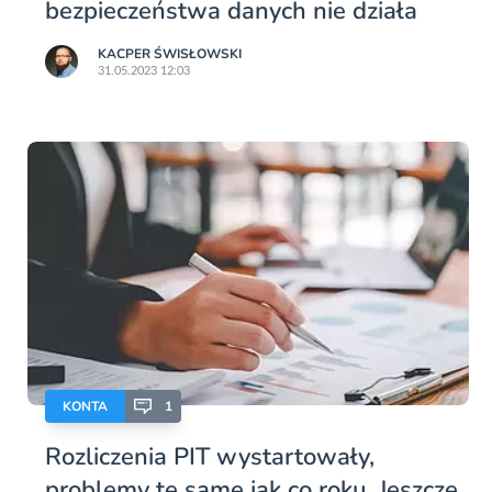
bezpieczeństwa danych nie działa
KACPER ŚWISŁOWSKI
31.05.2023 12:03
KONTA
1
Rozliczenia PIT wystartowały,
problemy te same jak co roku. Jeszcze