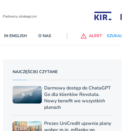
Partnerzy wspierający
IN ENGLISH
O NAS
ALERT
SZUKAJ
p do ChataGPT Go dla klientów Revoluta. Nowy benefit we
nach
NAJCZĘŚCIEJ CZYTANE
lanach – Standard i Plus – z usługi będzie można korzsytać za
y miesiące
Darmowy dostęp do ChataGPT
Go dla klientów Revoluta.
Nowy benefit we wszystkich
planach
Prezes UniCredit ujawnia plany
wobec m.in. mBanku po