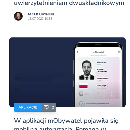
uwierzytelnieniem dwuskładnikowym
JACEK URYNIUK
13.07.2023 10:53
APLIKACJE
2
W aplikacji mObywatel pojawiła się
mobilna autoryzacja. Pomaga w