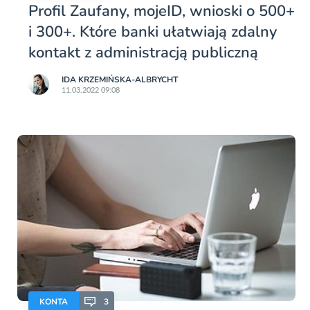
Profil Zaufany, mojeID, wnioski o 500+
i 300+. Które banki ułatwiają zdalny
kontakt z administracją publiczną
IDA KRZEMIŃSKA-ALBRYCHT
11.03.2022 09:08
KONTA
3