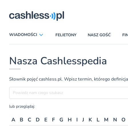
ryczni
WIADOMOŚCI
FELIETONY
NASZ GOŚĆ
FI
ANALIZY
APLIKACJE
Nasza Cashlesspedia
CIEKAWOSTKI
E-COMMERCE
INSURTECH
KARTY
Słownik pojęć cashless.pl. Wpisz termin, którego definicja
LUDZIE
PATRONATY
Szukane hasło
PROMOCJE
PŁATNOŚCI MOBILNE
TEMAT DNIA
UBEZPIECZENIA
lub przeglądaj:
A
B
C
D
E
F
G
H
I
J
K
L
M
N
O