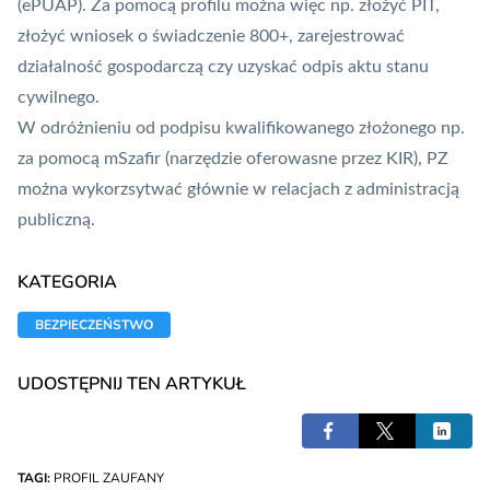
(
ePUAP
). Za pomocą profilu można więc np. złożyć PIT,
złożyć wniosek o świadczenie 800+, zarejestrować
działalność gospodarczą czy uzyskać odpis aktu stanu
cywilnego.
W odróżnieniu od podpisu kwalifikowanego złożonego np.
za pomocą
mSzafir
(narzędzie oferowasne przez
KIR
),
PZ
można wykorzsytwać głównie w relacjach z administracją
publiczną.
KATEGORIA
BEZPIECZEŃSTWO
UDOSTĘPNIJ TEN ARTYKUŁ
TAGI:
PROFIL ZAUFANY