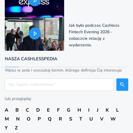
Jak było podczas Cashless
Fintech Evening 2026 -
zobaczcie relację z
wydarzenia.
NASZA CASHLESSPEDIA
Wpisz w pole i wyszukaj termin, którego definicja Cię interesuje:
Szukaj
lub przeglądaj:
A
B
C
D
E
F
G
H
I
J
K
L
M
N
O
P
Q
R
S
T
U
V
W
Y
Z