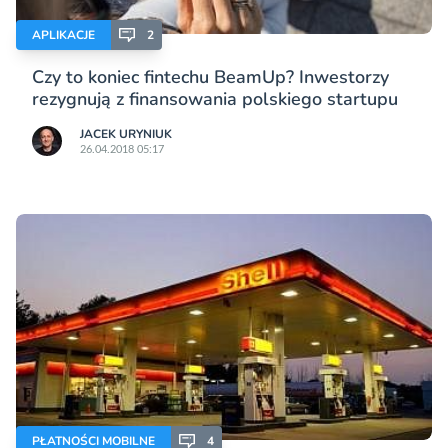
APLIKACJE
2
Czy to koniec fintechu BeamUp? Inwestorzy
rezygnują z finansowania polskiego startupu
JACEK URYNIUK
26.04.2018 05:17
PŁATNOŚCI MOBILNE
4