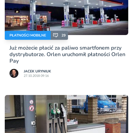
PŁATNOŚCI MOBILNE
29
Już możecie płacić za paliwo smartfonem przy
dystrybutorze. Orlen uruchomił płatności Orlen
Pay
JACEK URYNIUK
27.10.2018 09:16