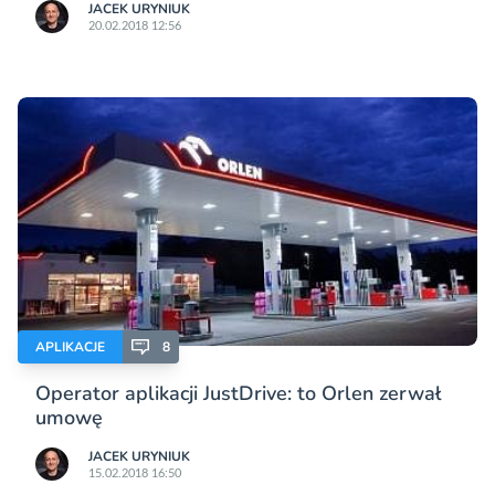
JACEK URYNIUK
20.02.2018 12:56
APLIKACJE
8
Operator aplikacji JustDrive: to Orlen zerwał
umowę
JACEK URYNIUK
15.02.2018 16:50