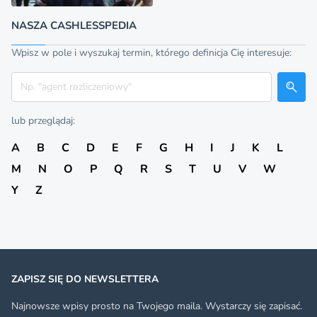
NASZA CASHLESSPEDIA
Wpisz w pole i wyszukaj termin, którego definicja Cię interesuje:
Szukaj
lub przeglądaj:
A
B
C
D
E
F
G
H
I
J
K
L
M
N
O
P
Q
R
S
T
U
V
W
Y
Z
ZAPISZ SIĘ DO NEWSLETTERA
Najnowsze wpisy prosto na Twojego maila. Wystarczy się zapisać.