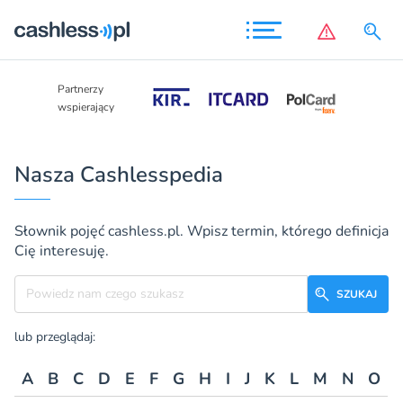
Partnerzy
Partnerzy
wspierający
wspierający
Nasza Cashlesspedia
Słownik pojęć cashless.pl. Wpisz termin, którego definicja
Cię interesuję.
Szukane hasło
SZUKAJ
lub przeglądaj:
A
B
C
D
E
F
G
H
I
J
K
L
M
N
O