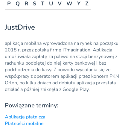
P
Q
R
S
T
U
V
W
Y
Z
JustDrive
aplikacja mobilna
wprowadzona na rynek na początku
2018 r. przez polską firmę ITmagination. Aplikacja
umożliwiała zapłatę za paliwo na stacji benzynowej z
rachunku podpiętej do niej karty bankowej i bez
podchodzenia do kasy. Z powodu wycofania się ze
współpracy z operatorem aplikacji przez koncern PKN
Orlen, po kilku dniach od debiutu aplikacja przestała
działać a później zniknęła z Google Play.
Powiązane terminy:
Aplikacja płatnicza
Płatności mobilne