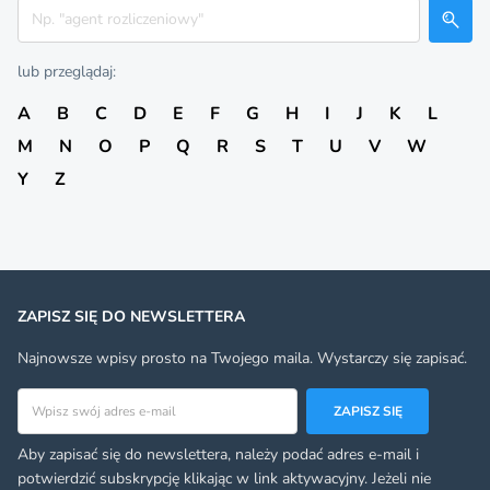
Szukaj
lub przeglądaj:
A
B
C
D
E
F
G
H
I
J
K
L
M
N
O
P
Q
R
S
T
U
V
W
Y
Z
ZAPISZ SIĘ DO NEWSLETTERA
Najnowsze wpisy prosto na Twojego maila. Wystarczy się zapisać.
Adres email
ZAPISZ SIĘ
Aby zapisać się do newslettera, należy podać adres e-mail i
potwierdzić subskrypcję klikając w link aktywacyjny. Jeżeli nie