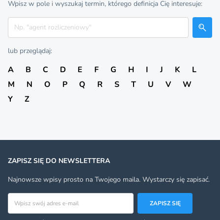
Wpisz w pole i wyszukaj termin, którego definicja Cię interesuje:
Szukaj
lub przeglądaj:
A
B
C
D
E
F
G
H
I
J
K
L
M
N
O
P
Q
R
S
T
U
V
W
Y
Z
ZAPISZ SIĘ DO NEWSLETTERA
Najnowsze wpisy prosto na Twojego maila. Wystarczy się zapisać.
Adres email
ZAPISZ SIĘ