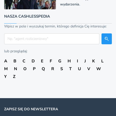
wydarzenia.
NASZA CASHLESSPEDIA
Wpisz w pole i wyszukaj termin, którego definicja Cię interesuje:
Szukaj
lub przeglądaj:
A
B
C
D
E
F
G
H
I
J
K
L
M
N
O
P
Q
R
S
T
U
V
W
Y
Z
ZAPISZ SIĘ DO NEWSLETTERA