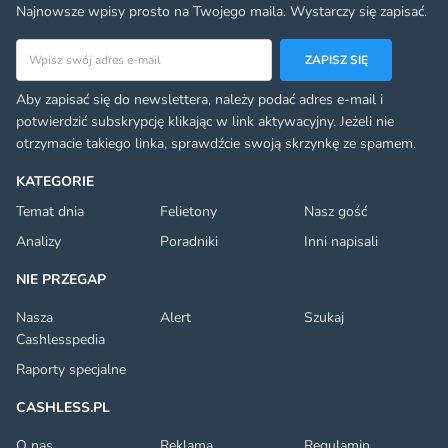
Najnowsze wpisy prosto na Twojego maila. Wystarczy się zapisać.
Adres email
ZAPISZ SIĘ
Aby zapisać się do newslettera, należy podać adres e-mail i
potwierdzić subskrypcję klikając w link aktywacyjny. Jeżeli nie
otrzymacie takiego linka, sprawdźcie swoją skrzynkę ze spamem.
KATEGORIE
Temat dnia
Felietony
Nasz gość
Analizy
Poradniki
Inni napisali
NIE PRZEGAP
Nasza
Alert
Szukaj
Cashlesspedia
Raporty specjalne
CASHLESS.PL
O nas
Reklama
Regulamin