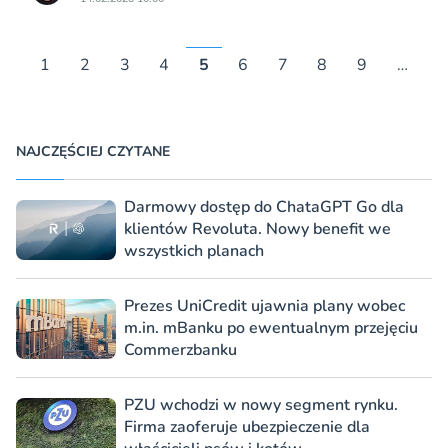
1
2
3
4
5
6
7
8
9
…
NAJCZĘŚCIEJ CZYTANE
Darmowy dostęp do ChataGPT Go dla
klientów Revoluta. Nowy benefit we
wszystkich planach
Prezes UniCredit ujawnia plany wobec
m.in. mBanku po ewentualnym przejęciu
Commerzbanku
PZU wchodzi w nowy segment rynku.
Firma zaoferuje ubezpieczenie dla