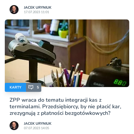
JACEK URYNIUK
17.07.2023 11:01
KARTY
5
ZPP wraca do tematu integracji kas z
terminalami. Przedsiębiorcy, by nie płacić kar,
zrezygnują z płatności bezgotówkowych?
JACEK URYNIUK
07.07.2023 14:05