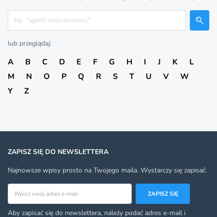
Szukaj
lub przeglądaj:
A
B
C
D
E
F
G
H
I
J
K
L
M
N
O
P
Q
R
S
T
U
V
W
Y
Z
ZAPISZ SIĘ DO NEWSLETTERA
Najnowsze wpisy prosto na Twojego maila. Wystarczy się zapisać.
Adres email
ZAPISZ SIĘ
Aby zapisać się do newslettera, należy podać adres e-mail i