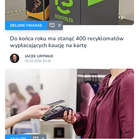
ZIELONE FINANSE
0
Do końca roku ma stanąć 400 recyklomatów
wypłacających kaucję na kartę
JACEK URYNIUK
02.02.2026 10:36
ANALIZY
0