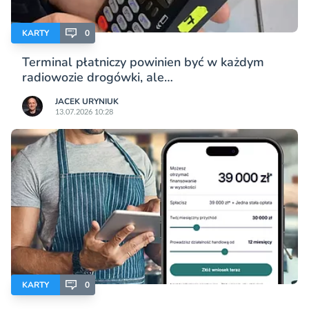
KARTY
0
Terminal płatniczy powinien być w każdym
radiowozie drogówki, ale…
JACEK URYNIUK
13.07.2026 10:28
KARTY
0