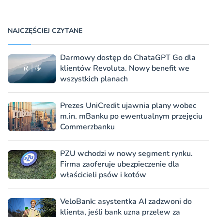
NAJCZĘŚCIEJ CZYTANE
Darmowy dostęp do ChataGPT Go dla
klientów Revoluta. Nowy benefit we
wszystkich planach
Prezes UniCredit ujawnia plany wobec
m.in. mBanku po ewentualnym przejęciu
Commerzbanku
PZU wchodzi w nowy segment rynku.
Firma zaoferuje ubezpieczenie dla
właścicieli psów i kotów
VeloBank: asystentka AI zadzwoni do
klienta, jeśli bank uzna przelew za