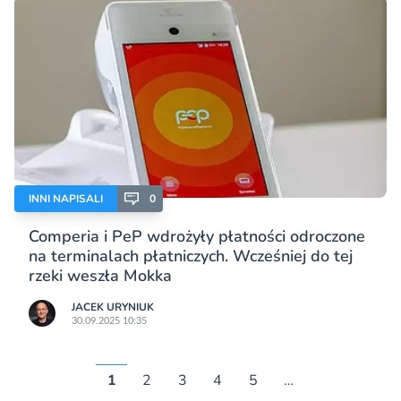
INNI NAPISALI
0
Comperia i PeP wdrożyły płatności odroczone
na terminalach płatniczych. Wcześniej do tej
rzeki weszła Mokka
JACEK URYNIUK
30.09.2025 10:35
1
2
3
4
5
…