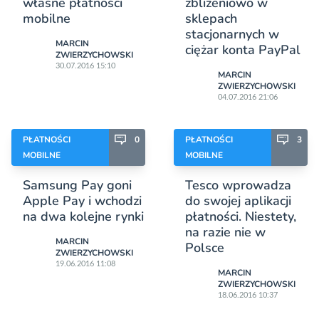
własne płatności
zbliżeniowo w
mobilne
sklepach
stacjonarnych w
MARCIN
ciężar konta PayPal
ZWIERZYCHOWSKI
30.07.2016 15:10
MARCIN
ZWIERZYCHOWSKI
04.07.2016 21:06
PŁATNOŚCI
0
PŁATNOŚCI
3
MOBILNE
MOBILNE
Samsung Pay goni
Tesco wprowadza
Apple Pay i wchodzi
do swojej aplikacji
na dwa kolejne rynki
płatności. Niestety,
na razie nie w
MARCIN
Polsce
ZWIERZYCHOWSKI
19.06.2016 11:08
MARCIN
ZWIERZYCHOWSKI
18.06.2016 10:37