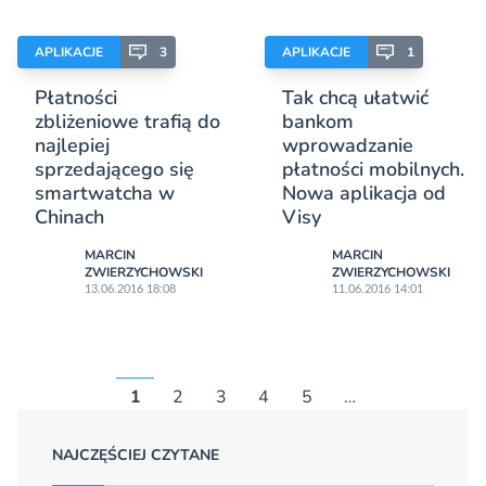
APLIKACJE
3
APLIKACJE
1
Płatności
Tak chcą ułatwić
zbliżeniowe trafią do
bankom
najlepiej
wprowadzanie
sprzedającego się
płatności mobilnych.
smartwatcha w
Nowa aplikacja od
Chinach
Visy
MARCIN
MARCIN
ZWIERZYCHOWSKI
ZWIERZYCHOWSKI
13.06.2016 18:08
11.06.2016 14:01
1
2
3
4
5
…
NAJCZĘŚCIEJ CZYTANE