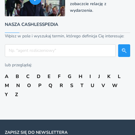
zobaczcie relację z
wydarzenia.
NASZA CASHLESSPEDIA
Wpisz w pole i wyszukaj termin, którego definicja Cię interesuje:
Szukaj
lub przeglądaj:
A
B
C
D
E
F
G
H
I
J
K
L
M
N
O
P
Q
R
S
T
U
V
W
Y
Z
ZAPISZ SIĘ DO NEWSLETTERA