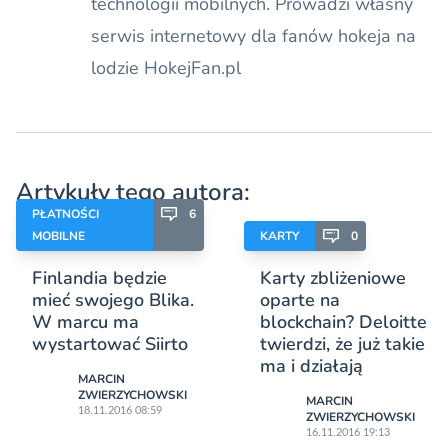
technologii mobilnych. Prowadzi własny
serwis internetowy dla fanów hokeja na
lodzie HokejFan.pl
Artykuły tego autora:
PŁATNOŚCI
6
MOBILNE
KARTY
0
Finlandia będzie
Karty zbliżeniowe
mieć swojego Blika.
oparte na
W marcu ma
blockchain? Deloitte
wystartować Siirto
twierdzi, że już takie
ma i działają
MARCIN
ZWIERZYCHOWSKI
MARCIN
18.11.2016 08:59
ZWIERZYCHOWSKI
16.11.2016 19:13