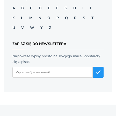
A
B
C
D
E
F
G
H
I
J
K
L
M
N
O
P
Q
R
S
T
U
V
W
Y
Z
ZAPISZ SIĘ DO NEWSLETTERA
Najnowsze wpisy prosto na Twojego maila, Wystarczy
się zapisać.
Adres email