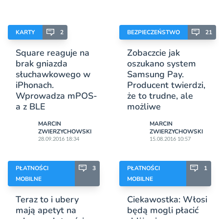
KARTY
2
BEZPIECZEŃSTWO
21
Square reaguje na
Zobaczcie jak
brak gniazda
oszukano system
słuchawkowego w
Samsung Pay.
iPhonach.
Producent twierdzi,
Wprowadza mPOS-
że to trudne, ale
a z BLE
możliwe
MARCIN
MARCIN
ZWIERZYCHOWSKI
ZWIERZYCHOWSKI
28.09.2016 18:34
15.08.2016 10:57
PŁATNOŚCI
3
PŁATNOŚCI
1
MOBILNE
MOBILNE
Teraz to i ubery
Ciekawostka: Włosi
mają apetyt na
będą mogli płacić