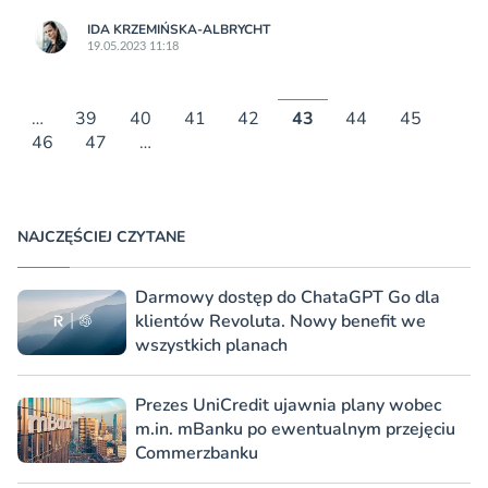
IDA KRZEMIŃSKA-ALBRYCHT
19.05.2023 11:18
…
39
40
41
42
43
44
45
46
47
…
NAJCZĘŚCIEJ CZYTANE
Darmowy dostęp do ChataGPT Go dla
klientów Revoluta. Nowy benefit we
wszystkich planach
Prezes UniCredit ujawnia plany wobec
m.in. mBanku po ewentualnym przejęciu
Commerzbanku