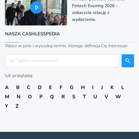
Fintech Evening 2026 -
zobaczcie relację z
wydarzenia.
NASZA CASHLESSPEDIA
Wpisz w pole i wyszukaj termin, którego definicja Cię interesuje:
Szukaj
lub przeglądaj:
A
B
C
D
E
F
G
H
I
J
K
L
M
N
O
P
Q
R
S
T
U
V
W
Y
Z