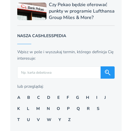
Czy Pekao będzie oferować
punkty w programie Lufthansa
Group Miles & More?
NASZA CASHLESSPEDIA
Wpisz w pole i wyszukaj termin, którego definicja Cię
interesuje:
Szukaj
lub przeglądaj:
A
B
C
D
E
F
G
H
I
J
K
L
M
N
O
P
Q
R
S
T
U
V
W
Y
Z