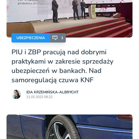
UBEZPIECZENIA
1
PIU i ZBP pracują nad dobrymi
praktykami w zakresie sprzedaży
ubezpieczeń w bankach. Nad
samoregulacją czuwa KNF
IDA KRZEMIŃSKA-ALBRYCHT
11.05.2023 08:22