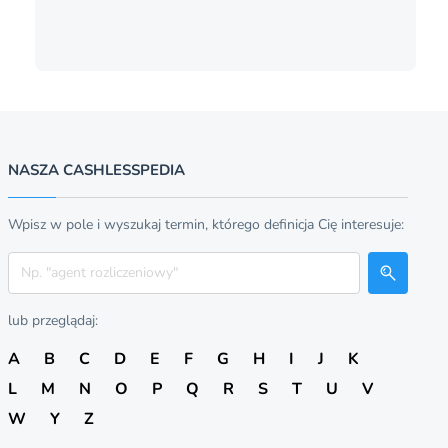
NASZA CASHLESSPEDIA
Wpisz w pole i wyszukaj termin, którego definicja Cię interesuje:
Szukaj
lub przeglądaj:
A
B
C
D
E
F
G
H
I
J
K
L
M
N
O
P
Q
R
S
T
U
V
W
Y
Z