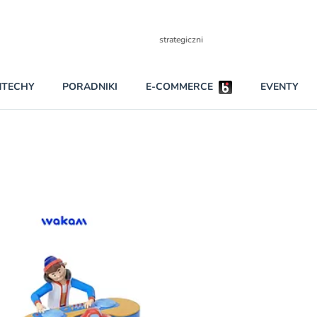
Partnerzy strategiczni
NTECHY
PORADNIKI
E-COMMERCE
EVENTY
BEZPIECZEŃSTWO
NAJCZĘŚCIEJ CZYTANE
Darmowy dostę
INNI NAPISALI
wszystkich pla
KONTA
W najniższych p
darmo przez trz
PRAWO
Czytaj więcej
RAPORTY SPECJALNE