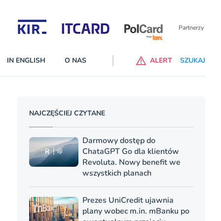
Partnerzy wspierający
IN ENGLISH
O NAS
ALERT
SZUKAJ
p do ChataGPT Go dla klientów Revoluta. Nowy benefit we
NAJCZĘŚCIEJ CZYTANE
nach
lanach – Standard i Plus – z usługi będzie można korzsytać za
Darmowy dostęp do
y miesiące
ChataGPT Go dla klientów
Revoluta. Nowy benefit we
wszystkich planach
Prezes UniCredit ujawnia
plany wobec m.in. mBanku po