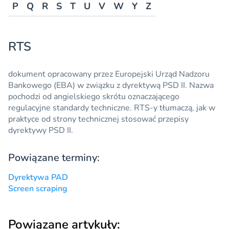
P
Q
R
S
T
U
V
W
Y
Z
RTS
dokument opracowany przez Europejski Urząd Nadzoru
Bankowego (EBA) w związku z dyrektywą
PSD II
. Nazwa
pochodzi od angielskiego skrótu oznaczającego
regulacyjne standardy techniczne.
RTS
-y tłumaczą, jak w
praktyce od strony technicznej stosować przepisy
dyrektywy PSD II.
Powiązane terminy:
Dyrektywa PAD
Screen scraping
Powiązane artykuły: