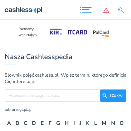
Partnerzy
Partnerzy
wspierający
wspierający
Nasza Cashlesspedia
Słownik pojęć cashless.pl. Wpisz termin, którego definicja
Cię interesuję.
Szukane hasło
SZUKAJ
lub przeglądaj:
A
B
C
D
E
F
G
H
I
J
K
L
M
N
O