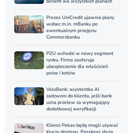
benefit we wszystkich planach
Prezes UniCredit ujawnia plany
wobec m.in. mBanku po
ewentualnym przejęciu
Commerzbanku
PZU wchodzi w nowy segment
rynku. Firma zaoferuje
ubezpieczenie dla właścicieli
psów i kotów
VeloBank: asystentka AI
zadzwoni do klienta, jeśli bank
uzna przelew za wymagający
dodatkowej weryfikacji
Klienci Pekao będą mogli używać
kluczy dostępu. Passkeys służą