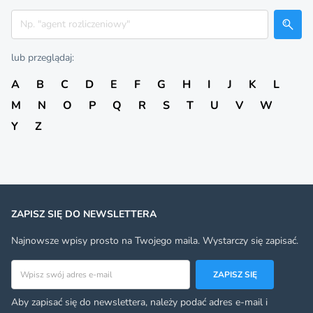
Szukaj
lub przeglądaj:
A
B
C
D
E
F
G
H
I
J
K
L
M
N
O
P
Q
R
S
T
U
V
W
Y
Z
ZAPISZ SIĘ DO NEWSLETTERA
Najnowsze wpisy prosto na Twojego maila. Wystarczy się zapisać.
Adres email
ZAPISZ SIĘ
Aby zapisać się do newslettera, należy podać adres e-mail i