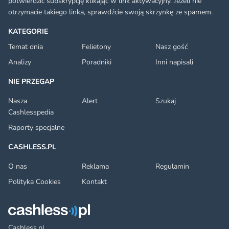
potwierdzić subskrypcję klikając w link aktywacyjny. Jeżeli nie
otrzymacie takiego linka, sprawdźcie swoją skrzynkę ze spamem.
KATEGORIE
Temat dnia
Felietony
Nasz gość
Analizy
Poradniki
Inni napisali
NIE PRZEGAP
Nasza
Alert
Szukaj
Cashlesspedia
Raporty specjalne
CASHLESS.PL
O nas
Reklama
Regulamin
Polityka Cookies
Kontakt
Cashless.pl