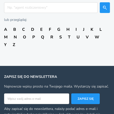
Szukaj
lub przeglądaj:
A
B
C
D
E
F
G
H
I
J
K
L
M
N
O
P
Q
R
S
T
U
V
W
Y
Z
ZAPISZ SIĘ DO NEWSLETTERA
Najnowsze wpisy prosto na Twojego maila. Wystarczy się zapisać.
Adres email
ZAPISZ SIĘ
Aby zapisać się do newslettera, należy podać adres e-mail i