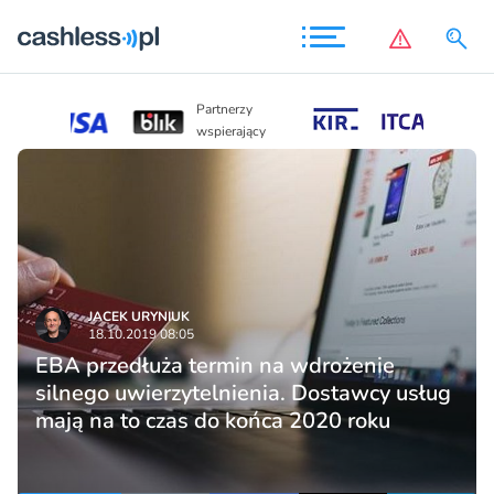
Partnerzy
Partnerzy
wspierający
wspierający
JACEK URYNIUK
18.10.2019 08:05
EBA przedłuża termin na wdrożenie
silnego uwierzytelnienia. Dostawcy usług
mają na to czas do końca 2020 roku