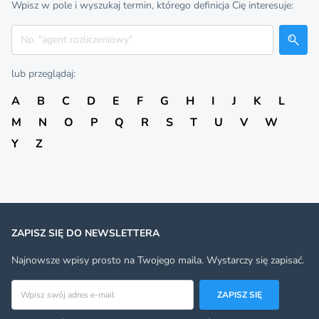
Wpisz w pole i wyszukaj termin, którego definicja Cię interesuje:
Szukaj
lub przeglądaj:
A
B
C
D
E
F
G
H
I
J
K
L
M
N
O
P
Q
R
S
T
U
V
W
Y
Z
ZAPISZ SIĘ DO NEWSLETTERA
Najnowsze wpisy prosto na Twojego maila. Wystarczy się zapisać.
Adres email
ZAPISZ SIĘ