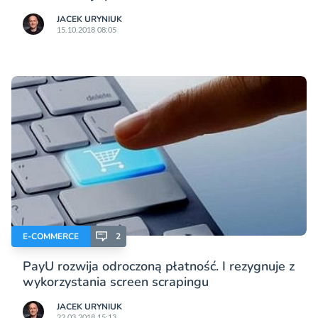
JACEK URYNIUK
15.10.2018 08:05
E-COMMERCE
2
PayU rozwija odroczoną płatność. I rezygnuje z
wykorzystania screen scrapingu
JACEK URYNIUK
22.03.2018 15:13