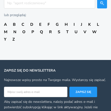
Szukaj
lub przeglądaj:
A
B
C
D
E
F
G
H
I
J
K
L
M
N
O
P
Q
R
S
T
U
V
W
Y
Z
ZAPISZ SIĘ DO NEWSLETTERA
Najnowsze wpisy prosto na Twojego maila. Wystarczy się zapisać.
Adres email
ZAPISZ SIĘ
Aby zapisać się do newslettera, należy podać adres e-mail i
potwierdzić subskrypcję klikając w link aktywacyjny. Jeżeli nie