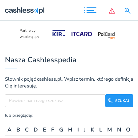
Partnerzy
Partnerzy
wspierający
wspierający
Nasza Cashlesspedia
Słownik pojęć cashless.pl. Wpisz termin, którego definicja
Cię interesuję.
Szukane hasło
SZUKAJ
lub przeglądaj:
A
B
C
D
E
F
G
H
I
J
K
L
M
N
O