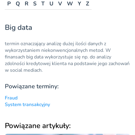
P
Q
R
S
T
U
V
W
Y
Z
Big data
termin oznaczający analizę dużej ilości danych z
wykorzystaniem niekonwencjonalnych metod. W
finansach
big data
wykorzystuje się np. do analizy
zdolności kredytowej klienta na podstawie jego zachowań
w social mediach.
Powiązane terminy:
Fraud
System transakcyjny
Powiązane artykuły: