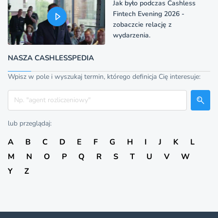
Jak było podczas Cashless
Fintech Evening 2026 -
zobaczcie relację z
wydarzenia.
NASZA CASHLESSPEDIA
Wpisz w pole i wyszukaj termin, którego definicja Cię interesuje:
Szukaj
lub przeglądaj:
A
B
C
D
E
F
G
H
I
J
K
L
M
N
O
P
Q
R
S
T
U
V
W
Y
Z