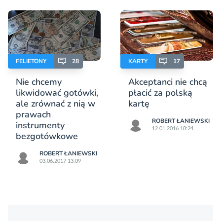
FELIETONY
28
KARTY
17
Nie chcemy
Akceptanci nie chcą
likwidować gotówki,
płacić za polską
ale zrównać z nią w
kartę
prawach
ROBERT ŁANIEWSKI
instrumenty
12.01.2016 18:24
bezgotówkowe
ROBERT ŁANIEWSKI
03.06.2017 13:09