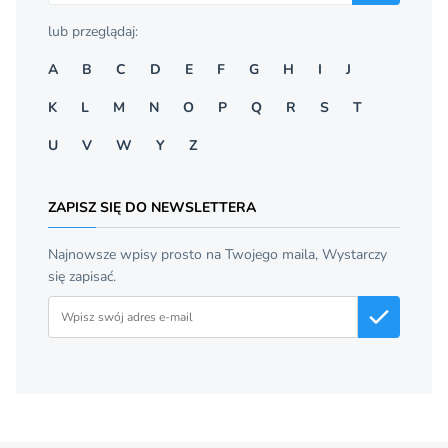
lub przeglądaj:
A
B
C
D
E
F
G
H
I
J
K
L
M
N
O
P
Q
R
S
T
U
V
W
Y
Z
ZAPISZ SIĘ DO NEWSLETTERA
Najnowsze wpisy prosto na Twojego maila, Wystarczy
się zapisać.
Adres email