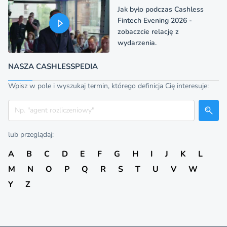
Jak było podczas Cashless
Fintech Evening 2026 -
zobaczcie relację z
wydarzenia.
NASZA CASHLESSPEDIA
Wpisz w pole i wyszukaj termin, którego definicja Cię interesuje:
Szukaj
lub przeglądaj:
A
B
C
D
E
F
G
H
I
J
K
L
M
N
O
P
Q
R
S
T
U
V
W
Y
Z