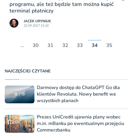
programu, ale też będzie tam można kupić
terminal płatniczy
JACEK URYNIUK
22.09.2017 15:42
…
30
31
32
33
34
35
NAJCZĘŚCIEJ CZYTANE
Darmowy dostęp do ChataGPT Go dla
klientów Revoluta. Nowy benefit we
wszystkich planach
Prezes UniCredit ujawnia plany wobec
m.in. mBanku po ewentualnym przejęciu
Commerzbanku