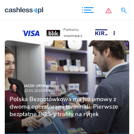
Partnerzy
Partnerzy
wspierający
wspierający
JACEK URYNIUK
22.01.2018 05:47
Polska Bezgotówkowa ma już umowy z
dwoma operatorami terminali. Pierwsze
bezpłatne POS-y trafiły na rynek