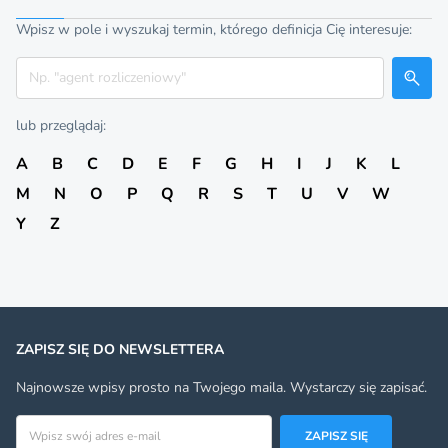
Wpisz w pole i wyszukaj termin, którego definicja Cię interesuje:
Szukaj
lub przeglądaj:
A
B
C
D
E
F
G
H
I
J
K
L
M
N
O
P
Q
R
S
T
U
V
W
Y
Z
ZAPISZ SIĘ DO NEWSLETTERA
Najnowsze wpisy prosto na Twojego maila. Wystarczy się zapisać.
Adres email
ZAPISZ SIĘ