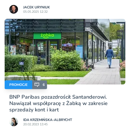
JACEK URYNIUK
05.05.2025 12:32
PROMOCJE
6
BNP Paribas pozazdrościł Santanderowi.
Nawiązał współpracę z Żabką w zakresie
sprzedaży kont i kart
IDA KRZEMIŃSKA-ALBRYCHT
20.02.2023 13:45