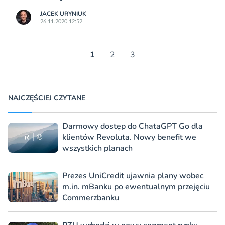
JACEK URYNIUK
26.11.2020 12:52
1
2
3
NAJCZĘŚCIEJ CZYTANE
Darmowy dostęp do ChataGPT Go dla
klientów Revoluta. Nowy benefit we
wszystkich planach
Prezes UniCredit ujawnia plany wobec
m.in. mBanku po ewentualnym przejęciu
Commerzbanku