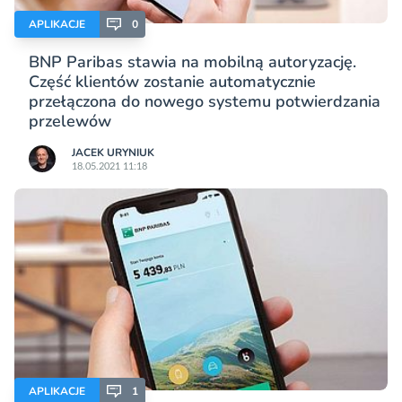
APLIKACJE
0
BNP Paribas stawia na mobilną autoryzację.
Część klientów zostanie automatycznie
przełączona do nowego systemu potwierdzania
przelewów
JACEK URYNIUK
18.05.2021 11:18
APLIKACJE
1