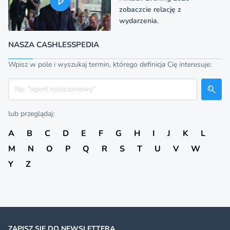
zobaczcie relację z
wydarzenia.
NASZA CASHLESSPEDIA
Wpisz w pole i wyszukaj termin, którego definicja Cię interesuje:
Szukaj
lub przeglądaj:
A
B
C
D
E
F
G
H
I
J
K
L
M
N
O
P
Q
R
S
T
U
V
W
Y
Z
ZAPISZ SIĘ DO NEWSLETTERA