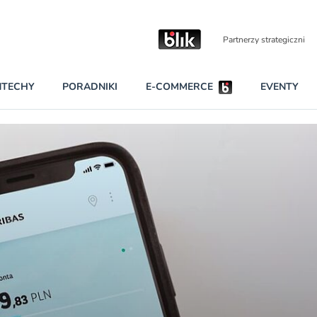
Partnerzy strategiczni
NTECHY
PORADNIKI
E-COMMERCE
EVENTY
BEZPIECZEŃSTWO
NAJCZĘŚCIEJ CZYTANE
Dwa nieleg
INNI NAPISALI
Obie firmy
KONTA
Czytaj wię
PRAWO
RAPORTY SPECJALNE