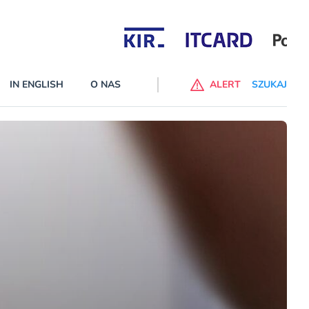
Partnerzy wspierający
IN ENGLISH
O NAS
ALERT
SZUKAJ
alne banki na liście ostrzeżeń KNF
 wprowadzone na listę ostrzeżeń naruszyły ustawę Prawo bankowe
cej