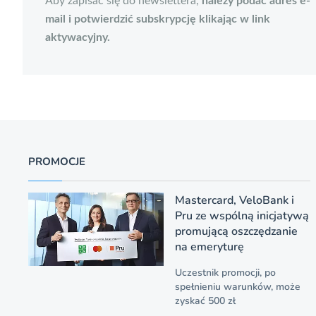
Aby zapisać się do newslettera,
należy podać adres e-
mail i potwierdzić subskrypcję klikając w link
aktywacyjny.
PROMOCJE
Mastercard, VeloBank i
Pru ze wspólną inicjatywą
promującą oszczędzanie
na emeryturę
Uczestnik promocji, po
spełnieniu warunków, może
zyskać 500 zł