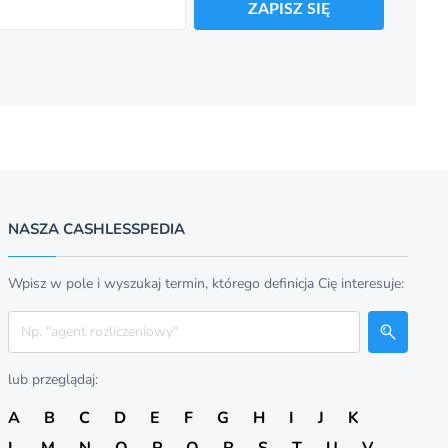
ZAPISZ SIĘ
NASZA CASHLESSPEDIA
Wpisz w pole i wyszukaj termin, którego definicja Cię interesuje:
Szukaj
lub przeglądaj:
A
B
C
D
E
F
G
H
I
J
K
L
M
N
O
P
Q
R
S
T
U
V