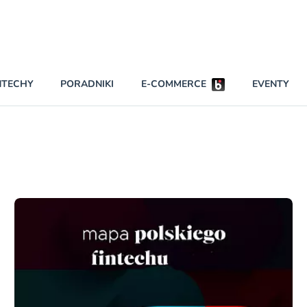
Partnerzy strategiczni
NTECHY
PORADNIKI
E-COMMERCE
EVENTY
BEZPIECZEŃSTWO
NAJCZĘŚCIEJ CZYTANE
Darmowy dostę
INNI NAPISALI
wszystkich pla
KONTA
W najniższych p
darmo przez trz
PRAWO
Czytaj więcej
RAPORTY SPECJALNE