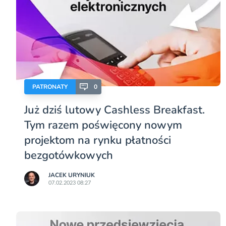
PATRONATY
0
Już dziś lutowy Cashless Breakfast.
Tym razem poświęcony nowym
projektom na rynku płatności
bezgotówkowych
JACEK URYNIUK
07.02.2023 08:27