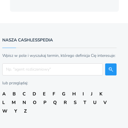
NASZA CASHLESSPEDIA
Wpisz w pole i wyszukaj termin, którego definicja Cię interesuje:
Szukaj
lub przeglądaj:
A
B
C
D
E
F
G
H
I
J
K
L
M
N
O
P
Q
R
S
T
U
V
W
Y
Z