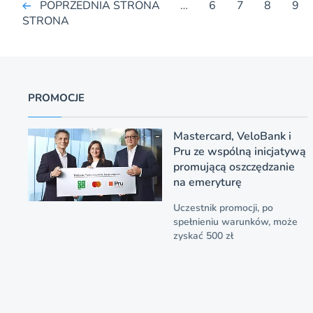
POPRZEDNIA STRONA
…
6
7
8
9
STRONA
PROMOCJE
Mastercard, VeloBank i
Pru ze wspólną inicjatywą
promującą oszczędzanie
na emeryturę
Uczestnik promocji, po
spełnieniu warunków, może
zyskać 500 zł