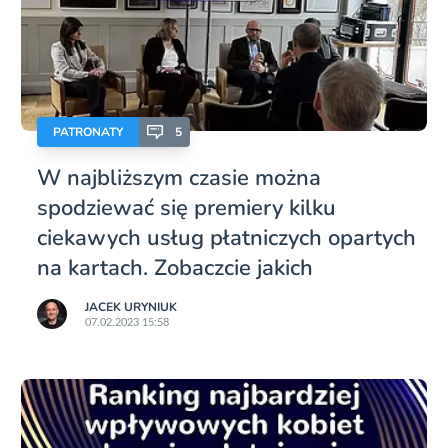
PATRONATY
5
W najbliższym czasie można
spodziewać się premiery kilku
ciekawych usług płatniczych opartych
na kartach. Zobaczcie jakich
JACEK URYNIUK
07.02.2023 15:58