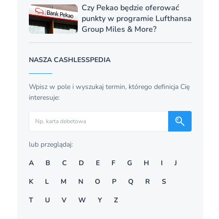
Czy Pekao będzie oferować
punkty w programie Lufthansa
Group Miles & More?
NASZA CASHLESSPEDIA
Wpisz w pole i wyszukaj termin, którego definicja Cię
interesuje:
Szukaj
lub przeglądaj:
A
B
C
D
E
F
G
H
I
J
K
L
M
N
O
P
Q
R
S
T
U
V
W
Y
Z