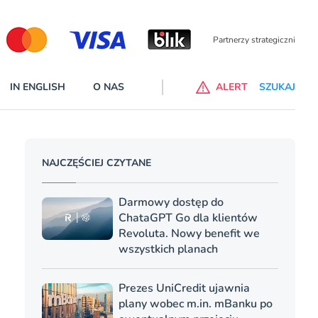
Partnerzy wspierający
IN ENGLISH
O NAS
ALERT
SZUKAJ
p do ChataGPT Go dla klientów Revoluta. Nowy benefit we
NAJCZĘŚCIEJ CZYTANE
nach
lanach – Standard i Plus – z usługi będzie można korzsytać za
Darmowy dostęp do
y miesiące
ChataGPT Go dla klientów
Revoluta. Nowy benefit we
wszystkich planach
Prezes UniCredit ujawnia
plany wobec m.in. mBanku po