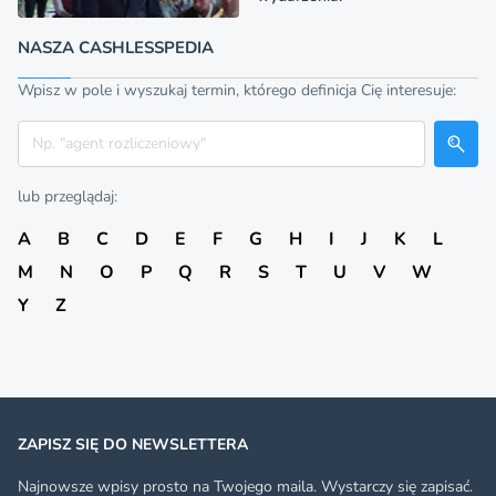
NASZA CASHLESSPEDIA
Wpisz w pole i wyszukaj termin, którego definicja Cię interesuje:
Szukaj
lub przeglądaj:
A
B
C
D
E
F
G
H
I
J
K
L
M
N
O
P
Q
R
S
T
U
V
W
Y
Z
ZAPISZ SIĘ DO NEWSLETTERA
Najnowsze wpisy prosto na Twojego maila. Wystarczy się zapisać.