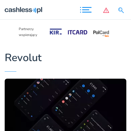
Partnerzy
Partnerzy
wspierający
wspierający
Revolut