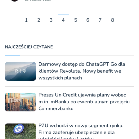
1
2
3
4
5
6
7
8
NAJCZĘŚCIEJ CZYTANE
Darmowy dostęp do ChataGPT Go dla
klientów Revoluta. Nowy benefit we
wszystkich planach
Prezes UniCredit ujawnia plany wobec
m.in. mBanku po ewentualnym przejęciu
Commerzbanku
PZU wchodzi w nowy segment rynku.
Firma zaoferuje ubezpieczenie dla