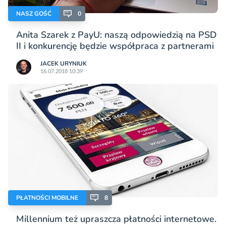
NASZ GOŚĆ
0
Anita Szarek z PayU: naszą odpowiedzią na PSD
II i konkurencję będzie współpraca z partnerami
JACEK URYNIUK
16.07.2018 10:39
PŁATNOŚCI MOBILNE
8
Millennium też upraszcza płatności internetowe.