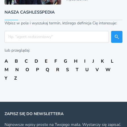
NASZA CASHLESSPEDIA
Wpisz w pole i wyszukaj termin, którego definicja Cię interesuje:
Szukaj
lub przeglądaj:
A
B
C
D
E
F
G
H
I
J
K
L
M
N
O
P
Q
R
S
T
U
V
W
Y
Z
ZAPISZ SIĘ DO NEWSLETTERA
Najnowsze wpisy prosto na Twojego maila. Wystarczy się zapisać.