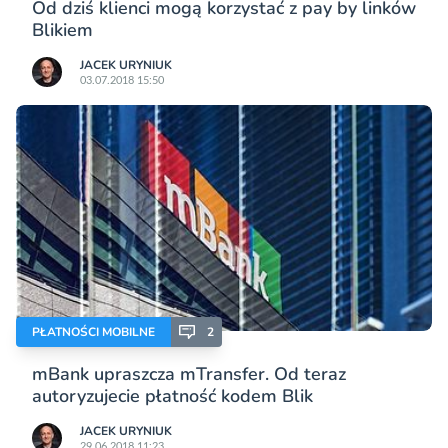
Od dziś klienci mogą korzystać z pay by linków
Blikiem
JACEK URYNIUK
03.07.2018 15:50
PŁATNOŚCI MOBILNE
2
mBank upraszcza mTransfer. Od teraz
autoryzujecie płatność kodem Blik
JACEK URYNIUK
29.06.2018 11:23