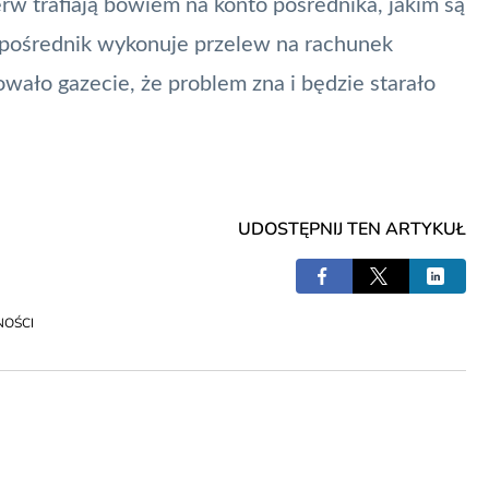
rw trafiają bowiem na konto pośrednika, jakim są
n pośrednik wykonuje
przelew
na rachunek
ało gazecie, że problem zna i będzie starało
UDOSTĘPNIJ TEN ARTYKUŁ
NOŚCI