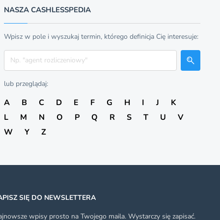
NASZA CASHLESSPEDIA
Wpisz w pole i wyszukaj termin, którego definicja Cię interesuje:
Szukaj
lub przeglądaj:
A
B
C
D
E
F
G
H
I
J
K
L
M
N
O
P
Q
R
S
T
U
V
W
Y
Z
APISZ SIĘ DO NEWSLETTERA
jnowsze wpisy prosto na Twojego maila. Wystarczy się zapisać.