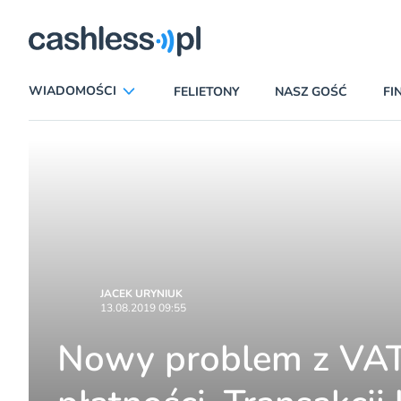
egiczni
WIADOMOŚCI
FELIETONY
NASZ GOŚĆ
FI
ANALIZY
APLIKACJE
CIEKAWOSTKI
E-COMMERCE
INSURTECH
KARTY
LUDZIE
PATRONATY
PROMOCJE
PŁATNOŚCI MOBILNE
JACEK URYNIUK
13.08.2019 09:55
TEMAT DNIA
UBEZPIECZENIA
Nowy problem z VAT