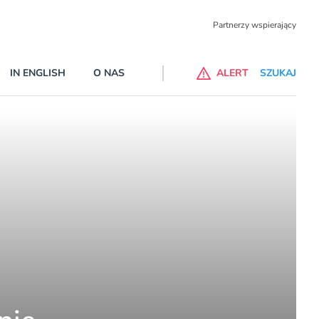
Partnerzy wspierający
IN ENGLISH
O NAS
ALERT
SZUKAJ
ne banki na liście ostrzeżeń KNF
prowadzone na listę ostrzeżeń naruszyły ustawę Prawo bankowe
j