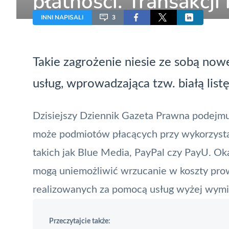
płatności. Transakcji
będzie można wrzuci
INNI NAPISALI
3
Takie zagrożenie niesie ze sobą now
usług, wprowadzająca tzw. białą lis
Dzisiejszy
Dziennik Gazeta Prawna
podejmuj
może podmiotów płacących przy wykorzystan
takich jak
Blue Media
,
PayPal
czy
PayU
. Ok
mogą uniemożliwić wrzucanie w koszty pro
realizowanych za pomocą usług wyżej wymi
Przeczytajcie także: