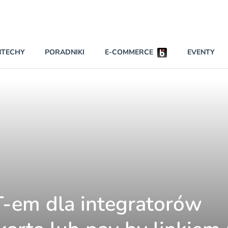
Partnerzy wspierający
NTECHY
PORADNIKI
E-COMMERCE
EVENTY
BEZPIECZEŃSTWO
NAJCZĘŚCIEJ CZYTANE
Dwa nielegal
INNI NAPISALI
Obie firmy w
KONTA
Czytaj więce
PRAWO
RAPORTY SPECJALNE
-em dla integratorów