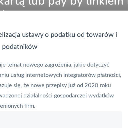
 kartą lub pay by linkiem 
ć w koszty?
elizacja ustawy o podatku od towarów i
tę podatników
e temat nowego zagrożenia, jakie dotyczyć
iu usług internetowych integratorów płatności,
azuje się, że nowe przepisy już od 2020 roku
wadzonej działalności gospodarczej wydatków
enionych firm.