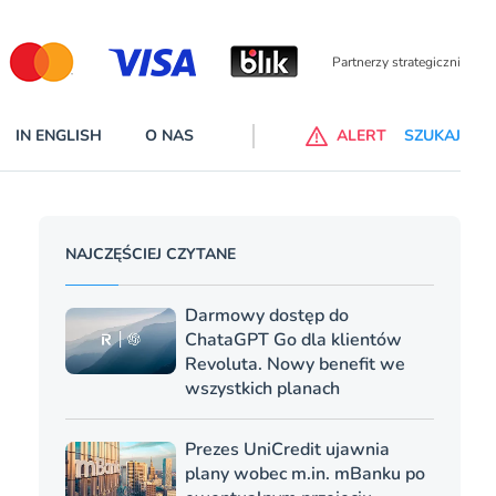
Partnerzy wspierający
IN ENGLISH
O NAS
ALERT
SZUKAJ
alne banki na liście ostrzeżeń KNF
NAJCZĘŚCIEJ CZYTANE
 wprowadzone na listę ostrzeżeń naruszyły ustawę Prawo bankowe
cej
Darmowy dostęp do
ChataGPT Go dla klientów
Revoluta. Nowy benefit we
wszystkich planach
Prezes UniCredit ujawnia
plany wobec m.in. mBanku po