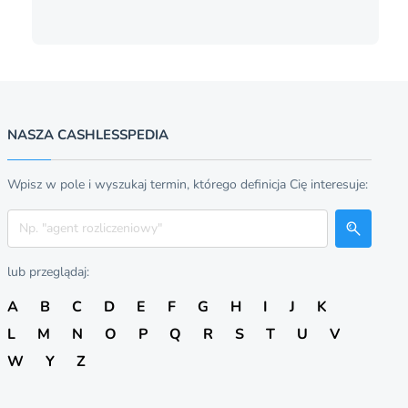
NASZA CASHLESSPEDIA
Wpisz w pole i wyszukaj termin, którego definicja Cię interesuje:
Szukaj
lub przeglądaj:
A
B
C
D
E
F
G
H
I
J
K
L
M
N
O
P
Q
R
S
T
U
V
W
Y
Z