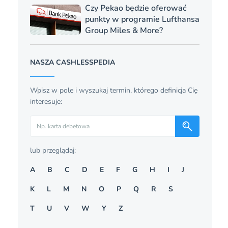
Czy Pekao będzie oferować
punkty w programie Lufthansa
Group Miles & More?
NASZA CASHLESSPEDIA
Wpisz w pole i wyszukaj termin, którego definicja Cię
interesuje:
Szukaj
lub przeglądaj:
A
B
C
D
E
F
G
H
I
J
K
L
M
N
O
P
Q
R
S
T
U
V
W
Y
Z