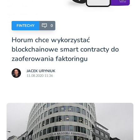
FINTECHY
0
Horum chce wykorzystać
blockchainowe smart contracty do
zaoferowania faktoringu
JACEK URYNIUK
11.08.2020 11:36