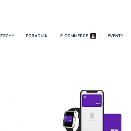
Partnerzy strategiczni
NTECHY
PORADNIKI
E-COMMERCE
EVENTY
BEZPIECZEŃSTWO
NAJCZĘŚCIEJ CZYTANE
Dwa nieleg
INNI NAPISALI
Obie firmy
KONTA
Czytaj wię
PRAWO
RAPORTY SPECJALNE