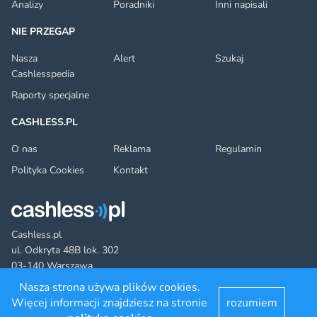
Analizy
Poradniki
Inni napisali
NIE PRZEGAP
Nasza
Alert
Szukaj
Cashlesspedia
Raporty specjalne
CASHLESS.PL
O nas
Reklama
Regulamin
Polityka Cookies
Kontakt
Cashless.pl
ul. Odkryta 48B lok. 302
03-140 Warszawa
Nasza strona używa plików cookies.
Więcej informacji znajdziesz na stronie
rozumiem
Facebook
Twitter
YouTube
LinkedIn
RSS
©2022 cashless.pl. All rights reserved.