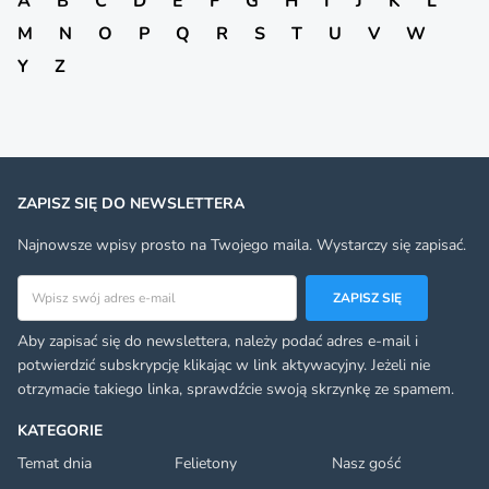
A
B
C
D
E
F
G
H
I
J
K
L
M
N
O
P
Q
R
S
T
U
V
W
Y
Z
ZAPISZ SIĘ DO NEWSLETTERA
Najnowsze wpisy prosto na Twojego maila. Wystarczy się zapisać.
Adres email
ZAPISZ SIĘ
Aby zapisać się do newslettera, należy podać adres e-mail i
potwierdzić subskrypcję klikając w link aktywacyjny. Jeżeli nie
otrzymacie takiego linka, sprawdźcie swoją skrzynkę ze spamem.
KATEGORIE
Temat dnia
Felietony
Nasz gość