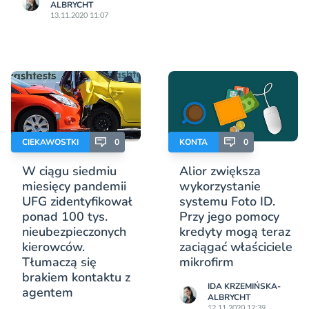
ALBRYCHT
13.11.2020 11:07
CIEKAWOSTKI
0
KONTA
0
W ciągu siedmiu
Alior zwiększa
miesięcy pandemii
wykorzystanie
UFG zidentyfikował
systemu Foto ID.
ponad 100 tys.
Przy jego pomocy
nieubezpieczonych
kredyty mogą teraz
kierowców.
zaciągać właściciele
Tłumaczą się
mikrofirm
brakiem kontaktu z
IDA KRZEMIŃSKA-
agentem
ALBRYCHT
12.11.2020 12:39