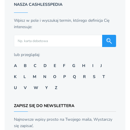
NASZA CASHLESSPEDIA
Wpisz w pole i wyszukaj termin, którego definicja Cię
interesuje:
Szukaj
lub przeglądaj:
A
B
C
D
E
F
G
H
I
J
K
L
M
N
O
P
Q
R
S
T
U
V
W
Y
Z
ZAPISZ SIĘ DO NEWSLETTERA
Najnowsze wpisy prosto na Twojego maila, Wystarczy
się zapisać.