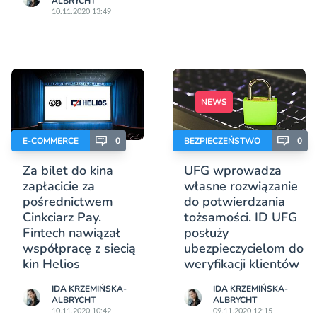
ALBRYCHT
10.11.2020 13:49
NEWS
E-COMMERCE
0
BEZPIECZEŃSTWO
0
Za bilet do kina
UFG wprowadza
zapłacicie za
własne rozwiązanie
pośrednictwem
do potwierdzania
Cinkciarz Pay.
tożsamości. ID UFG
Fintech nawiązał
posłuży
współpracę z siecią
ubezpieczycielom do
kin Helios
weryfikacji klientów
IDA KRZEMIŃSKA-
IDA KRZEMIŃSKA-
ALBRYCHT
ALBRYCHT
10.11.2020 10:42
09.11.2020 12:15