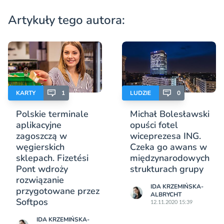
Artykuły tego autora:
KARTY
1
LUDZIE
0
Polskie terminale
Michał Bolesławski
aplikacyjne
opuści fotel
zagoszczą w
wiceprezesa ING.
węgierskich
Czeka go awans w
sklepach. Fizetési
międzynarodowych
Pont wdroży
strukturach grupy
rozwiązanie
IDA KRZEMIŃSKA-
przygotowane przez
ALBRYCHT
Softpos
12.11.2020 15:39
IDA KRZEMIŃSKA-