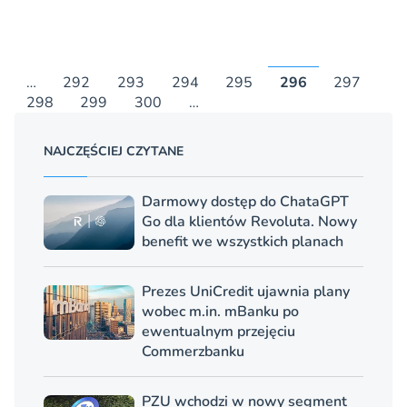
…
292
293
294
295
296
297
298
299
300
…
NAJCZĘŚCIEJ CZYTANE
Darmowy dostęp do ChataGPT
Go dla klientów Revoluta. Nowy
benefit we wszystkich planach
Prezes UniCredit ujawnia plany
wobec m.in. mBanku po
ewentualnym przejęciu
Commerzbanku
PZU wchodzi w nowy segment