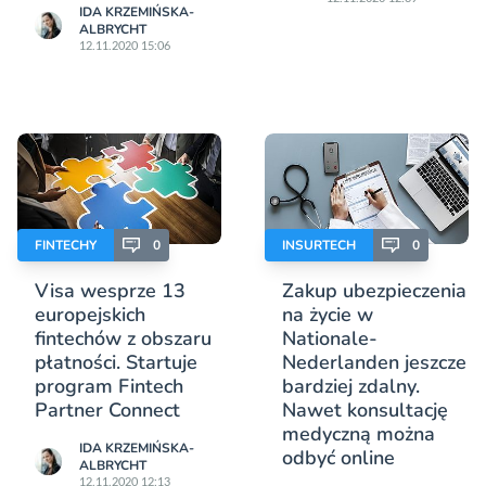
IDA KRZEMIŃSKA-
ALBRYCHT
12.11.2020 15:06
FINTECHY
0
INSURTECH
0
Visa wesprze 13
Zakup ubezpieczenia
europejskich
na życie w
fintechów z obszaru
Nationale-
płatności. Startuje
Nederlanden jeszcze
program Fintech
bardziej zdalny.
Partner Connect
Nawet konsultację
medyczną można
IDA KRZEMIŃSKA-
odbyć online
ALBRYCHT
12.11.2020 12:13