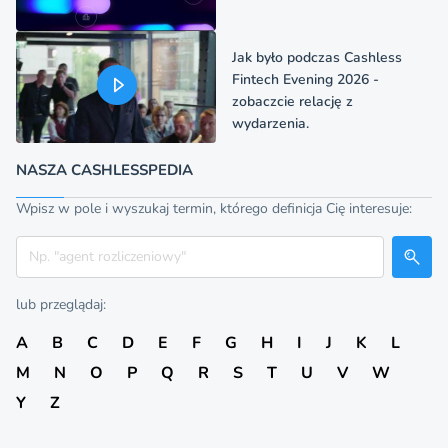
Jak było podczas Cashless
Fintech Evening 2026 -
zobaczcie relację z
wydarzenia.
NASZA CASHLESSPEDIA
Wpisz w pole i wyszukaj termin, którego definicja Cię interesuje:
Szukaj
lub przeglądaj:
A
B
C
D
E
F
G
H
I
J
K
L
M
N
O
P
Q
R
S
T
U
V
W
Y
Z