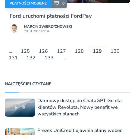
PŁATNOŚCI MOBILNE
0
Ford uruchomi płatności FordPay
MARCIN ZWIERZYCHOWSKI
20.01.2016 09:34
…
125
126
127
128
129
130
131
132
133
…
NAJCZĘŚCIEJ CZYTANE
Darmowy dostęp do ChataGPT Go dla
klientów Revoluta. Nowy benefit we
wszystkich planach
Prezes UniCredit ujawnia plany wobec