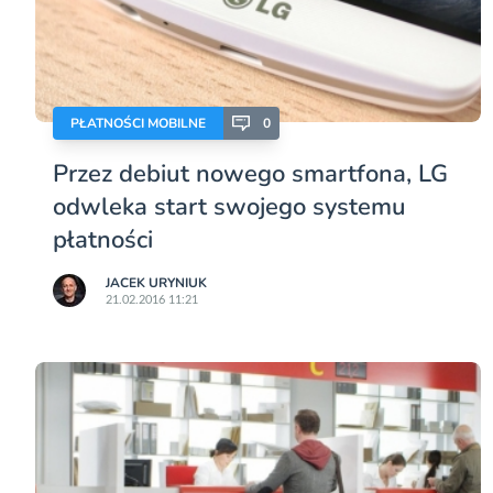
PŁATNOŚCI MOBILNE
0
Przez debiut nowego smartfona, LG
odwleka start swojego systemu
płatności
JACEK URYNIUK
21.02.2016 11:21