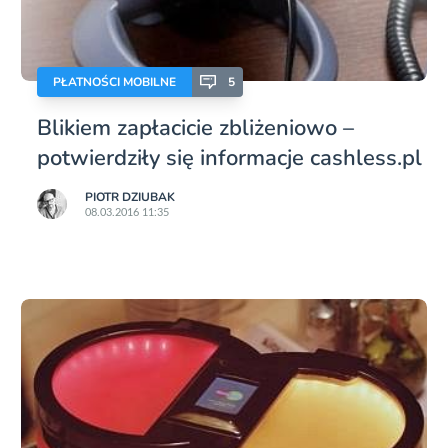
PŁATNOŚCI MOBILNE
5
Blikiem zapłacicie zbliżeniowo –
potwierdziły się informacje cashless.pl
PIOTR DZIUBAK
08.03.2016 11:35