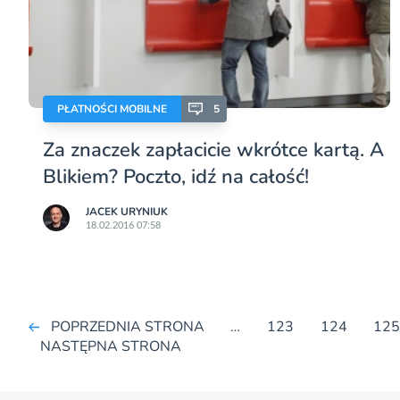
PŁATNOŚCI MOBILNE
5
Za znaczek zapłacicie wkrótce kartą. A
Blikiem? Poczto, idź na całość!
JACEK URYNIUK
18.02.2016 07:58
POPRZEDNIA STRONA
…
123
124
12
NASTĘPNA STRONA