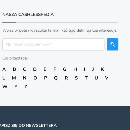
NASZA CASHLESSPEDIA
Wpisz w pole i wyszukaj termin, którego definicja Cię interesuje:
Szukaj
lub przeglądaj:
A
B
C
D
E
F
G
H
I
J
K
L
M
N
O
P
Q
R
S
T
U
V
W
Y
Z
APISZ SIĘ DO NEWSLETTERA