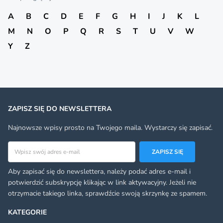
A
B
C
D
E
F
G
H
I
J
K
L
M
N
O
P
Q
R
S
T
U
V
W
Y
Z
ZAPISZ SIĘ DO NEWSLETTERA
Najnowsze wpisy prosto na Twojego maila. Wystarczy się zapisać.
Adres email
ZAPISZ SIĘ
Aby zapisać się do newslettera, należy podać adres e-mail i
potwierdzić subskrypcję klikając w link aktywacyjny. Jeżeli nie
otrzymacie takiego linka, sprawdźcie swoją skrzynkę ze spamem.
KATEGORIE