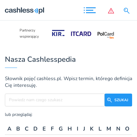
Partnerzy
Partnerzy
wspierający
wspierający
Nasza Cashlesspedia
Słownik pojęć cashless.pl. Wpisz termin, którego definicja
Cię interesuję.
Szukane hasło
SZUKAJ
lub przeglądaj:
A
B
C
D
E
F
G
H
I
J
K
L
M
N
O