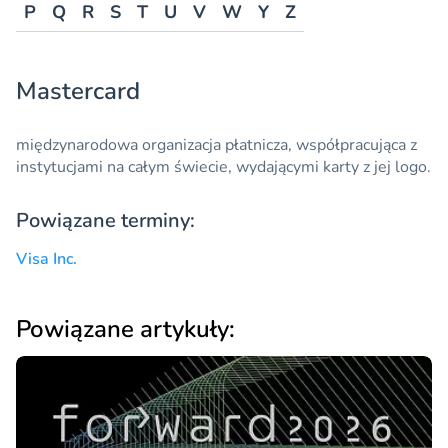
P
Q
R
S
T
U
V
W
Y
Z
Mastercard
międzynarodowa
organizacja płatnicza
, współpracująca z
instytucjami na całym świecie, wydającymi karty z jej logo.
Powiązane terminy:
Visa Inc.
Powiązane artykuły: