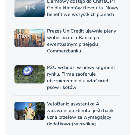
Darmowy dostęp do ChataGPT
Go dla klientów Revoluta. Nowy
benefit we wszystkich planach
Prezes UniCredit ujawnia plany
wobec m.in. mBanku po
ewentualnym przejęciu
Commerzbanku
PZU wchodzi w nowy segment
rynku. Firma zaoferuje
ubezpieczenie dla właścicieli
psów i kotów
VeloBank: asystentka AI
zadzwoni do klienta, jeśli bank
uzna przelew za wymagający
dodatkowej weryfikacji