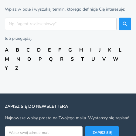
Wpisz w pole i wyszukaj termin, którego definicja Cię interesuje:
Szukaj
lub przeglądaj:
A
B
C
D
E
F
G
H
I
J
K
L
M
N
O
P
Q
R
S
T
U
V
W
Y
Z
ZAPISZ SIĘ DO NEWSLETTERA
Najnowsze wpisy prosto na Twojego maila. Wystarczy się zapisać.
Adres email
ZAPISZ SIĘ