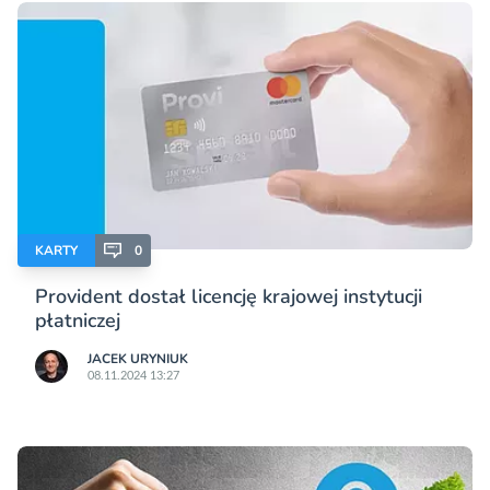
KARTY
0
Provident dostał licencję krajowej instytucji
płatniczej
JACEK URYNIUK
08.11.2024 13:27