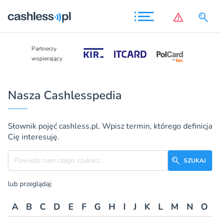
Partnerzy
Partnerzy
wspierający
wspierający
Nasza Cashlesspedia
Słownik pojęć cashless.pl. Wpisz termin, którego definicja
Cię interesuję.
Szukane hasło
SZUKAJ
lub przeglądaj:
A
B
C
D
E
F
G
H
I
J
K
L
M
N
O