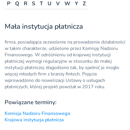
P
Q
R
S
T
U
V
W
Y
Z
Mała instytucja płatnicza
firma, posiadająca zezwolenie na prowadzenie działalności
w takim charakterze, udzielone przez Komisję Nadzoru
Finansowego. W odróżnieniu od krajowej instytucji
płatniczej wymogi regulacyjne w stosunku do małej
instytucji płatniczej złagodzono tak, by spełnić je mogło
więcej młodych firm z branży
fintech
. Pojęcie
wprowadzono do nowelizacji Ustawy o usługach
płatniczych, której projekt powstał w 2017 roku.
Powiązane terminy:
Komisja Nadzoru Finansowego
Krajowa instytucja płatnicza