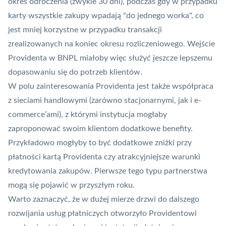
okres odroczenia (zwykle 30 dni), podczas gdy w przypadku
karty wszystkie zakupy wpadają "do jednego worka", co
jest mniej korzystne w przypadku transakcji
zrealizowanych na koniec okresu rozliczeniowego. Wejście
Providenta w BNPL miałoby więc służyć jeszcze lepszemu
dopasowaniu się do potrzeb klientów.
W polu zainteresowania Providenta jest także współpraca
z sieciami handlowymi (zarówno stacjonarnymi, jak i e-
commerce’ami), z którymi instytucja mogłaby
zaproponować swoim klientom dodatkowe benefity.
Przykładowo mogłyby to być dodatkowe zniżki przy
płatności kartą Providenta czy atrakcyjniejsze warunki
kredytowania zakupów. Pierwsze tego typu partnerstwa
mogą się pojawić w przyszłym roku.
Warto zaznaczyć, że w dużej mierze drzwi do dalszego
rozwijania usług płatniczych otworzyło Providentowi