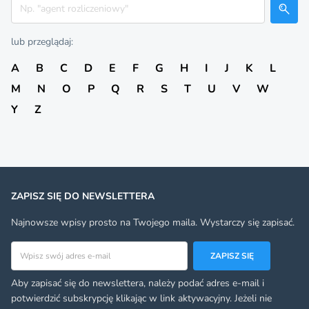
Szukaj
lub przeglądaj:
A
B
C
D
E
F
G
H
I
J
K
L
M
N
O
P
Q
R
S
T
U
V
W
Y
Z
ZAPISZ SIĘ DO NEWSLETTERA
Najnowsze wpisy prosto na Twojego maila. Wystarczy się zapisać.
Adres email
ZAPISZ SIĘ
Aby zapisać się do newslettera, należy podać adres e-mail i
potwierdzić subskrypcję klikając w link aktywacyjny. Jeżeli nie