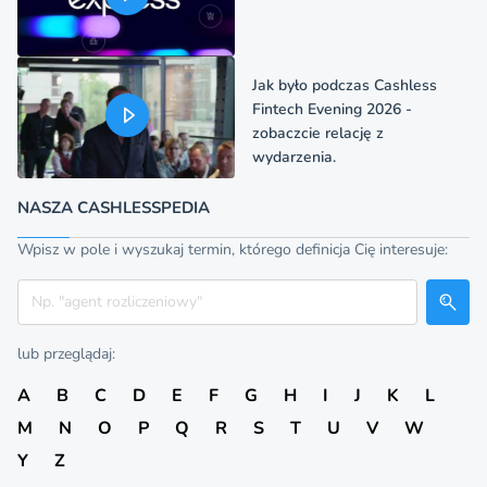
Jak było podczas Cashless
Fintech Evening 2026 -
zobaczcie relację z
wydarzenia.
NASZA CASHLESSPEDIA
Wpisz w pole i wyszukaj termin, którego definicja Cię interesuje:
Szukaj
lub przeglądaj:
A
B
C
D
E
F
G
H
I
J
K
L
M
N
O
P
Q
R
S
T
U
V
W
Y
Z