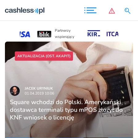
Partnerzy
Partnerzy
wspierający
wspierający
AKTUALIZACJA (OST. AKAPIT)
JACEK URYNIUK
01.04.2019 10:06
Square wchodzi do Polski. Amerykański
dostawca terminali typu mPOS złożył do
KNF wniosek o licencję