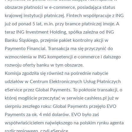
obszarze płatności w e-commerce,
posiadająca status
krajowej instytucji płatniczej
.
Fintech
współpracuje z ING
już od ponad 5 lat, m.in. przy bramce płatniczej imoje. A
teraz ING Investment Holding, spółka zależna od ING
Banku Śląskiego, przejmie pakiet kontrolny akcji w
Paymento Financial. Transakcja ma się przyczynić do
wzmocnienia w ING kompetencji e-commerce i dalszego
rozwoju oferty banku w tym obszarze.
Komisja zgodziła się również na pośrednie nabycie
udziałów w Centrum Elektronicznych Usług Płatniczych
eService przez Global Payments. To pokłosie transakcji, o
której mogliście przeczytać w serwisie cashless.pl już w
sierpniu zeszłego roku:
Global Payments przejęło EVO
Payments za ok. 4 mld dolarów
. EVO było zaś
współwłaścicielem największego na polskim rynku agenta
rozliczeniowego, czyli eService.