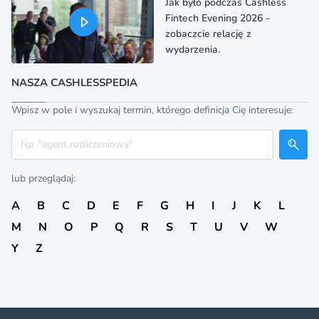
Jak było podczas Cashless
Fintech Evening 2026 -
zobaczcie relację z
wydarzenia.
NASZA CASHLESSPEDIA
Wpisz w pole i wyszukaj termin, którego definicja Cię interesuje:
Szukaj
lub przeglądaj:
A
B
C
D
E
F
G
H
I
J
K
L
M
N
O
P
Q
R
S
T
U
V
W
Y
Z