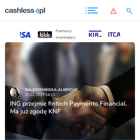
Partnerzy
Partnerzy
wspierający
wspierający
IDA KRZEMIŃSKA-ALBRYCHT
27.01.2023 14:13
ING przejmie fintech Paymento Financial.
Ma już zgodę KNF