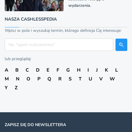
wydarzenia.
NASZA CASHLESSPEDIA
Wpisz w pole i wyszukaj termin, którego definicja Cię interesuje:
Szukaj
lub przeglądaj:
A
B
C
D
E
F
G
H
I
J
K
L
M
N
O
P
Q
R
S
T
U
V
W
Y
Z
ZAPISZ SIĘ DO NEWSLETTERA