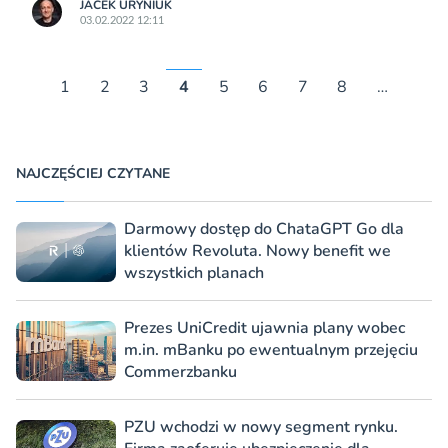
JACEK URYNIUK
03.02.2022 12:11
1
2
3
4
5
6
7
8
…
NAJCZĘŚCIEJ CZYTANE
Darmowy dostęp do ChataGPT Go dla
klientów Revoluta. Nowy benefit we
wszystkich planach
Prezes UniCredit ujawnia plany wobec
m.in. mBanku po ewentualnym przejęciu
Commerzbanku
PZU wchodzi w nowy segment rynku.