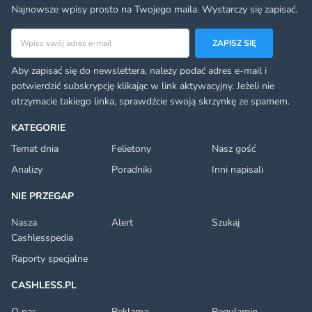
Najnowsze wpisy prosto na Twojego maila. Wystarczy się zapisać.
Adres email
ZAPISZ SIĘ
Aby zapisać się do newslettera, należy podać adres e-mail i
potwierdzić subskrypcję klikając w link aktywacyjny. Jeżeli nie
otrzymacie takiego linka, sprawdźcie swoją skrzynkę ze spamem.
KATEGORIE
Temat dnia
Felietony
Nasz gość
Analizy
Poradniki
Inni napisali
NIE PRZEGAP
Nasza
Alert
Szukaj
Cashlesspedia
Raporty specjalne
CASHLESS.PL
O nas
Reklama
Regulamin