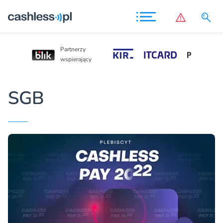
Partnerzy
Partnerzy
wspierający
wspierający
SGB