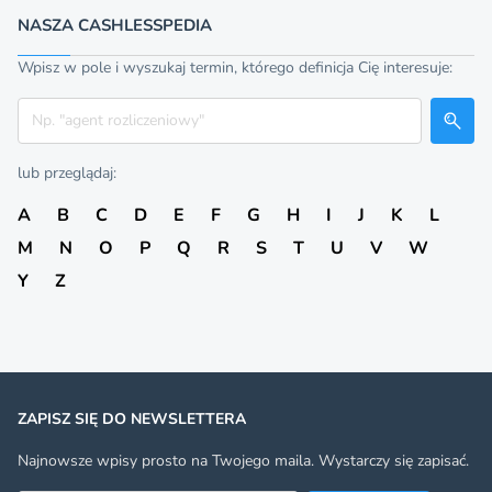
NASZA CASHLESSPEDIA
Wpisz w pole i wyszukaj termin, którego definicja Cię interesuje:
Szukaj
lub przeglądaj:
A
B
C
D
E
F
G
H
I
J
K
L
M
N
O
P
Q
R
S
T
U
V
W
Y
Z
ZAPISZ SIĘ DO NEWSLETTERA
Najnowsze wpisy prosto na Twojego maila. Wystarczy się zapisać.