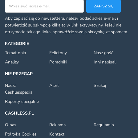
Adres email
ZAPISZ SIĘ
Aby zapisać się do newslettera, należy podać adres e-mail i
potwierdzić subskrypcję klikając w link aktywacyjny. Jeżeli nie
otrzymacie takiego linka, sprawdźcie swoją skrzynkę ze spamem.
KATEGORIE
Temat dnia
Felietony
Nasz gość
Analizy
Poradniki
Inni napisali
NIE PRZEGAP
Nasza
Alert
Szukaj
Cashlesspedia
Raporty specjalne
CASHLESS.PL
O nas
Reklama
Regulamin
Polityka Cookies
Kontakt