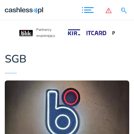
Partnerzy
Partnerzy
wspierający
wspierający
SGB