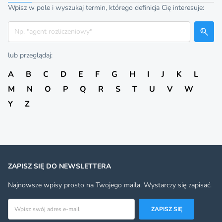
Wpisz w pole i wyszukaj termin, którego definicja Cię interesuje:
Szukaj
lub przeglądaj:
A
B
C
D
E
F
G
H
I
J
K
L
M
N
O
P
Q
R
S
T
U
V
W
Y
Z
ZAPISZ SIĘ DO NEWSLETTERA
Najnowsze wpisy prosto na Twojego maila. Wystarczy się zapisać.
Adres email
ZAPISZ SIĘ