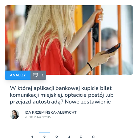
ANALIZY
1
W której aplikacji bankowej kupicie bilet
komunikacji miejskiej, opłacicie postój lub
przejazd autostradą? Nowe zestawienie
IDA KRZEMIŃSKA-ALBRYCHT
28.10.2024 12:06
1
2
3
4
5
6
…