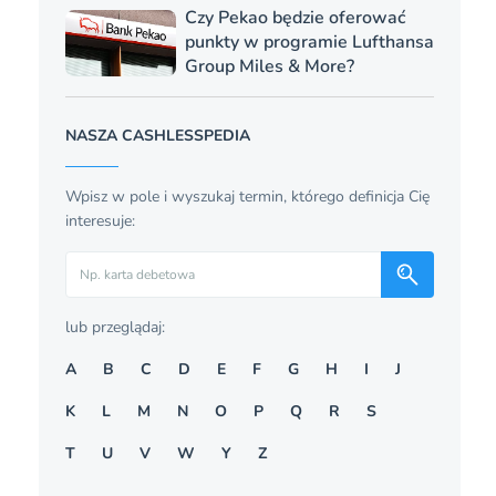
Czy Pekao będzie oferować
punkty w programie Lufthansa
Group Miles & More?
NASZA CASHLESSPEDIA
Wpisz w pole i wyszukaj termin, którego definicja Cię
interesuje:
Szukaj
lub przeglądaj:
A
B
C
D
E
F
G
H
I
J
K
L
M
N
O
P
Q
R
S
T
U
V
W
Y
Z