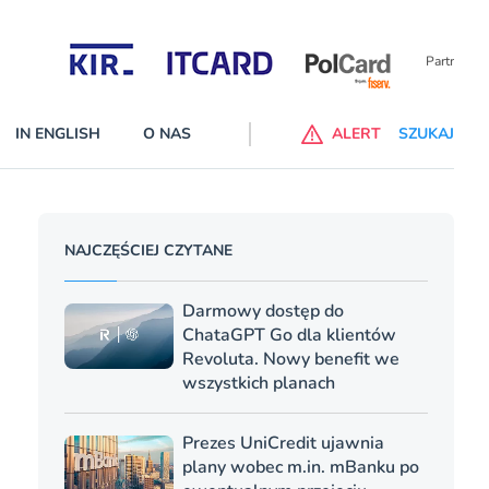
Partnerzy wspierający
IN ENGLISH
O NAS
ALERT
SZUKAJ
p do ChataGPT Go dla klientów Revoluta. Nowy benefit we
NAJCZĘŚCIEJ CZYTANE
nach
lanach – Standard i Plus – z usługi będzie można korzsytać za
Darmowy dostęp do
y miesiące
ChataGPT Go dla klientów
Revoluta. Nowy benefit we
wszystkich planach
Prezes UniCredit ujawnia
plany wobec m.in. mBanku po