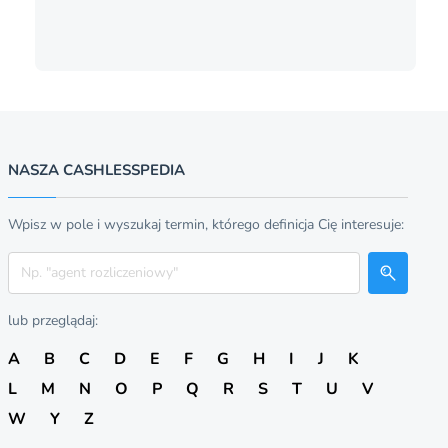
NASZA CASHLESSPEDIA
Wpisz w pole i wyszukaj termin, którego definicja Cię interesuje:
Szukaj
lub przeglądaj:
A
B
C
D
E
F
G
H
I
J
K
L
M
N
O
P
Q
R
S
T
U
V
W
Y
Z