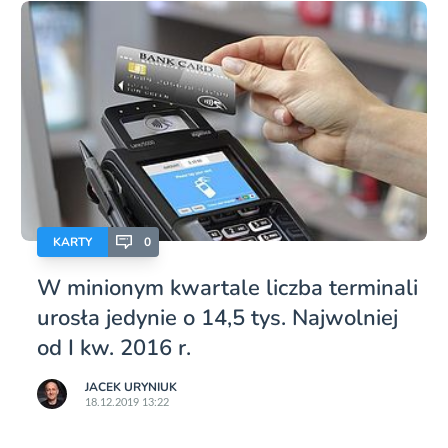
KARTY
0
W minionym kwartale liczba terminali
urosła jedynie o 14,5 tys. Najwolniej
od I kw. 2016 r.
JACEK URYNIUK
18.12.2019 13:22