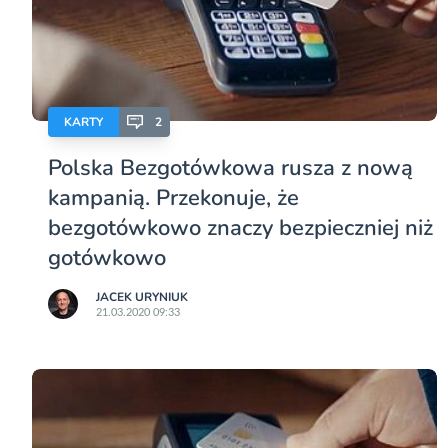
KARTY
2
Polska Bezgotówkowa rusza z nową
kampanią. Przekonuje, że
bezgotówkowo znaczy bezpieczniej niż
gotówkowo
JACEK URYNIUK
21.03.2020 09:33