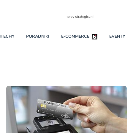
Partnerzy strategiczni
NTECHY
PORADNIKI
E-COMMERCE
EVENTY
BEZPIECZEŃSTWO
NAJCZĘŚCIEJ CZYTANE
Darmowy dostę
INNI NAPISALI
wszystkich pla
KONTA
W najniższych p
darmo przez trz
PRAWO
Czytaj więcej
RAPORTY SPECJALNE