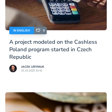
IN ENGLISH
0
A project modeled on the Cashless
Poland program started in Czech
Republic
JACEK URYNIUK
01.03.2020 10:42