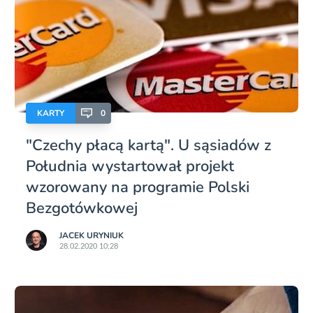
KARTY
0
"Czechy płacą kartą". U sąsiadów z
Południa wystartował projekt
wzorowany na programie Polski
Bezgotówkowej
JACEK URYNIUK
28.02.2020 10:28