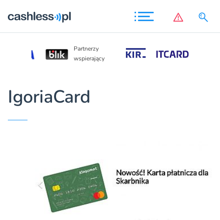
Partnerzy
Partnerzy
wspierający
wspierający
IgoriaCard