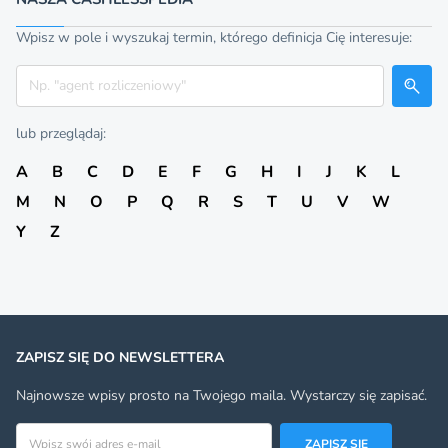
Wpisz w pole i wyszukaj termin, którego definicja Cię interesuje:
Szukaj
lub przeglądaj:
A
B
C
D
E
F
G
H
I
J
K
L
M
N
O
P
Q
R
S
T
U
V
W
Y
Z
ZAPISZ SIĘ DO NEWSLETTERA
Najnowsze wpisy prosto na Twojego maila. Wystarczy się zapisać.
Adres email
ZAPISZ SIĘ