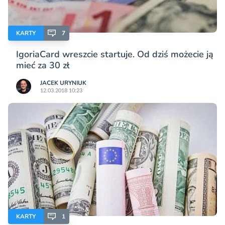
KARTY
7
IgoriaCard wreszcie startuje. Od dziś możecie ją
mieć za 30 zł
JACEK URYNIUK
12.03.2018 10:23
KARTY
1