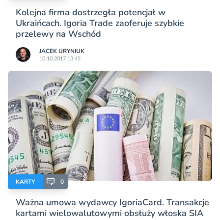
Kolejna firma dostrzegła potencjał w
Ukraińcach. Igoria Trade zaoferuje szybkie
przelewy na Wschód
JACEK URYNIUK
10.10.2017 13:45
KARTY
0
Ważna umowa wydawcy IgoriaCard. Transakcje
kartami wielowalutowymi obsłuży włoska SIA