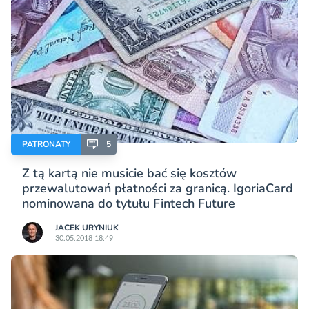
PATRONATY
5
Z tą kartą nie musicie bać się kosztów
przewalutowań płatności za granicą. IgoriaCard
nominowana do tytułu Fintech Future
JACEK URYNIUK
30.05.2018 18:49