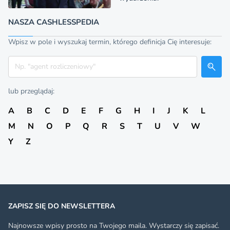
NASZA CASHLESSPEDIA
Wpisz w pole i wyszukaj termin, którego definicja Cię interesuje:
Szukaj
lub przeglądaj:
A
B
C
D
E
F
G
H
I
J
K
L
M
N
O
P
Q
R
S
T
U
V
W
Y
Z
ZAPISZ SIĘ DO NEWSLETTERA
Najnowsze wpisy prosto na Twojego maila. Wystarczy się zapisać.