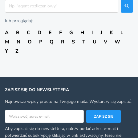
Szukaj
lub przeglądaj:
A
B
C
D
E
F
G
H
I
J
K
L
M
N
O
P
Q
R
S
T
U
V
W
Y
Z
ZAPISZ SIĘ DO NEWSLETTERA
Najnowsze wpisy prosto na Twojego maila. Wystarczy się zapisać.
Adres email
ZAPISZ SIĘ
Aby zapisać się do newslettera, należy podać adres e-mail i
potwierdzić subskrypcję klikając w link aktywacyjny. Jeżeli nie