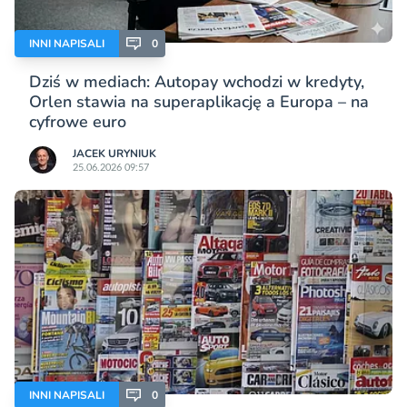
INNI NAPISALI
0
Dziś w mediach: Autopay wchodzi w kredyty,
Orlen stawia na superaplikację a Europa – na
cyfrowe euro
JACEK URYNIUK
25.06.2026 09:57
INNI NAPISALI
0