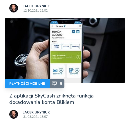
JACEK URYNIUK
12.10.2021 13:02
PŁATNOŚCI MOBILNE
5
Z aplikacji SkyCash zniknęła funkcja
doładowania konta Blikiem
JACEK URYNIUK
31.08.2021 13:57