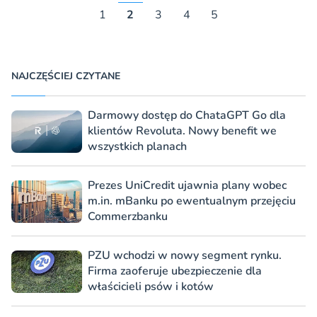
1
2
3
4
5
NAJCZĘŚCIEJ CZYTANE
Darmowy dostęp do ChataGPT Go dla
klientów Revoluta. Nowy benefit we
wszystkich planach
Prezes UniCredit ujawnia plany wobec
m.in. mBanku po ewentualnym przejęciu
Commerzbanku
PZU wchodzi w nowy segment rynku.
Firma zaoferuje ubezpieczenie dla
właścicieli psów i kotów