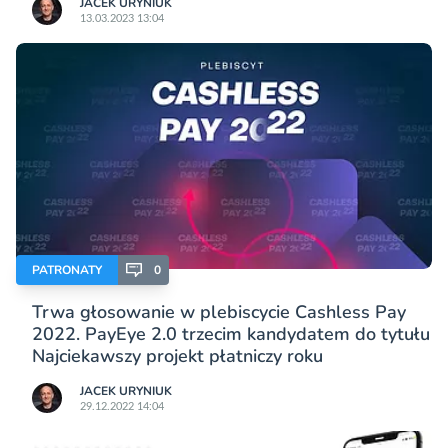
JACEK URYNIUK
13.03.2023 13:04
PATRONATY
0
Trwa głosowanie w plebiscycie Cashless Pay
2022. PayEye 2.0 trzecim kandydatem do tytułu
Najciekawszy projekt płatniczy roku
JACEK URYNIUK
29.12.2022 14:04