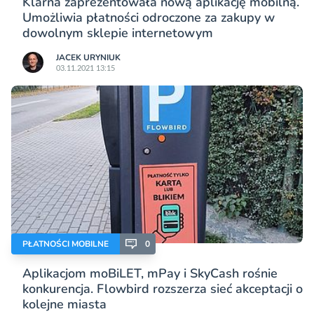
Klarna zaprezentowała nową aplikację mobilną.
Umożliwia płatności odroczone za zakupy w
dowolnym sklepie internetowym
JACEK URYNIUK
03.11.2021 13:15
PŁATNOŚCI MOBILNE
0
Aplikacjom moBiLET, mPay i SkyCash rośnie
konkurencja. Flowbird rozszerza sieć akceptacji o
kolejne miasta