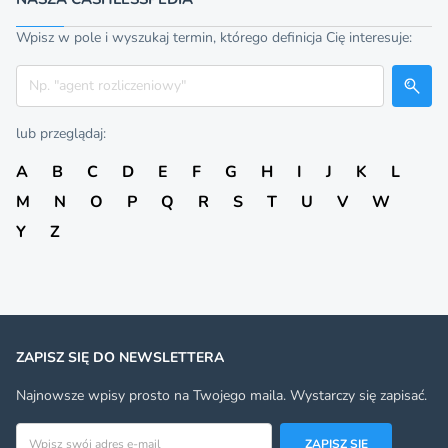
Wpisz w pole i wyszukaj termin, którego definicja Cię interesuje:
Szukaj
lub przeglądaj:
A
B
C
D
E
F
G
H
I
J
K
L
M
N
O
P
Q
R
S
T
U
V
W
Y
Z
ZAPISZ SIĘ DO NEWSLETTERA
Najnowsze wpisy prosto na Twojego maila. Wystarczy się zapisać.
Adres email
ZAPISZ SIĘ