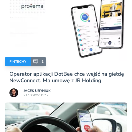
FINTECHY
1
Operator aplikacji DotBee chce wejść na giełdę
NewConnect. Ma umowę z JR Holding
JACEK URYNIUK
21.10.2022 11:17