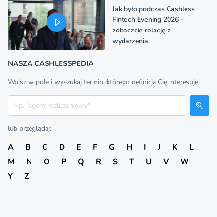
Jak było podczas Cashless
Fintech Evening 2026 -
zobaczcie relację z
wydarzenia.
NASZA CASHLESSPEDIA
Wpisz w pole i wyszukaj termin, którego definicja Cię interesuje:
Szukaj
lub przeglądaj:
A
B
C
D
E
F
G
H
I
J
K
L
M
N
O
P
Q
R
S
T
U
V
W
Y
Z