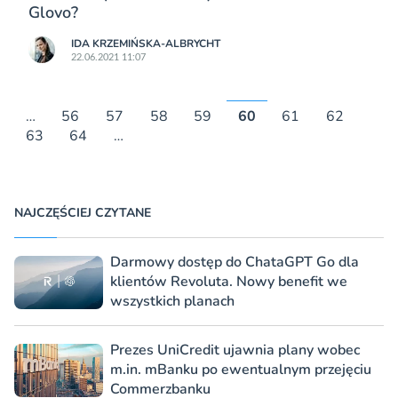
Glovo?
IDA KRZEMIŃSKA-ALBRYCHT
22.06.2021 11:07
…
56
57
58
59
60
61
62
63
64
…
NAJCZĘŚCIEJ CZYTANE
Darmowy dostęp do ChataGPT Go dla
klientów Revoluta. Nowy benefit we
wszystkich planach
Prezes UniCredit ujawnia plany wobec
m.in. mBanku po ewentualnym przejęciu
Commerzbanku