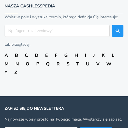
NASZA CASHLESSPEDIA
Wpisz w pole i wyszukaj termin, którego definicja Cię interesuje:
Szukaj
lub przeglądaj:
A
B
C
D
E
F
G
H
I
J
K
L
M
N
O
P
Q
R
S
T
U
V
W
Y
Z
ZAPISZ SIĘ DO NEWSLETTERA
Najnowsze wpisy prosto na Twojego maila. Wystarczy się zapisać.