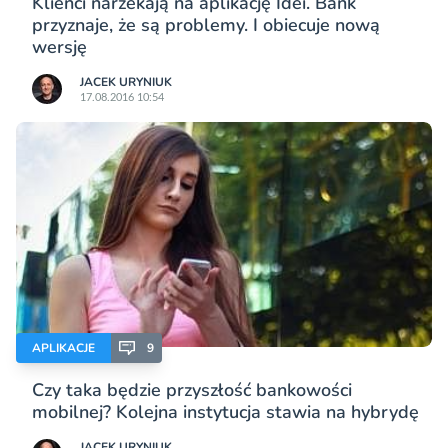
Klienci narzekają na aplikację Idei. Bank
przyznaje, że są problemy. I obiecuje nową
wersję
JACEK URYNIUK
17.08.2016 10:54
APLIKACJE
9
Czy taka będzie przyszłość bankowości
mobilnej? Kolejna instytucja stawia na hybrydę
JACEK URYNIUK