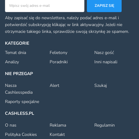
Adres email
ZAPISZ SIĘ
Aby zapisać się do newslettera, należy podać adres e-mail i
potwierdzić subskrypcję klikając w link aktywacyjny. Jeżeli nie
otrzymacie takiego linka, sprawdźcie swoją skrzynkę ze spamem.
KATEGORIE
Temat dnia
Felietony
Nasz gość
Analizy
Poradniki
Inni napisali
NIE PRZEGAP
Nasza
Alert
Szukaj
Cashlesspedia
Raporty specjalne
CASHLESS.PL
O nas
Reklama
Regulamin
Polityka Cookies
Kontakt