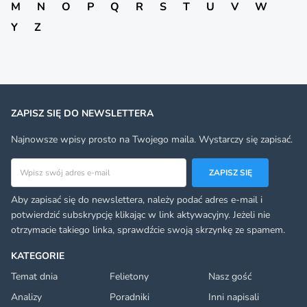
M
N
O
P
Q
R
S
T
U
V
W
Y
Z
ZAPISZ SIĘ DO NEWSLETTERA
Najnowsze wpisy prosto na Twojego maila. Wystarczy się zapisać.
Adres email
ZAPISZ SIĘ
Aby zapisać się do newslettera, należy podać adres e-mail i
potwierdzić subskrypcję klikając w link aktywacyjny. Jeżeli nie
otrzymacie takiego linka, sprawdźcie swoją skrzynkę ze spamem.
KATEGORIE
Temat dnia
Felietony
Nasz gość
Analizy
Poradniki
Inni napisali