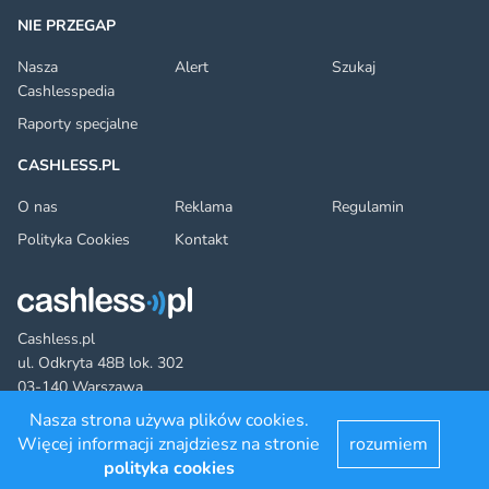
NIE PRZEGAP
Nasza
Alert
Szukaj
Cashlesspedia
Raporty specjalne
CASHLESS.PL
O nas
Reklama
Regulamin
Polityka Cookies
Kontakt
Cashless.pl
ul. Odkryta 48B lok. 302
03-140 Warszawa
Nasza strona używa plików cookies.
Więcej informacji znajdziesz na stronie
rozumiem
Facebook
Twitter
YouTube
LinkedIn
RSS
©2022 cashless.pl. All rights reserved.
polityka cookies