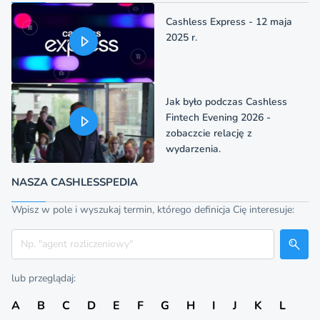
Cashless Express - 12 maja
2025 r.
Jak było podczas Cashless
Fintech Evening 2026 -
zobaczcie relację z
wydarzenia.
NASZA CASHLESSPEDIA
Wpisz w pole i wyszukaj termin, którego definicja Cię interesuje:
Szukaj
lub przeglądaj:
A
B
C
D
E
F
G
H
I
J
K
L