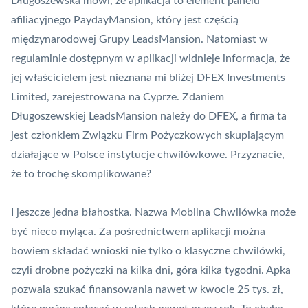
Długoszewska mówi, że aplikacja to element panelu
afiliacyjnego PaydayMansion, który jest częścią
międzynarodowej Grupy LeadsMansion. Natomiast w
regulaminie dostępnym w aplikacji widnieje informacja, że
jej właścicielem jest nieznana mi bliżej DFEX Investments
Limited, zarejestrowana na Cyprze. Zdaniem
Długoszewskiej LeadsMansion należy do DFEX, a firma ta
jest członkiem Związku Firm Pożyczkowych skupiającym
działające w Polsce instytucje chwilówkowe. Przyznacie,
że to trochę skomplikowane?
I jeszcze jedna błahostka. Nazwa Mobilna Chwilówka może
być nieco myląca. Za pośrednictwem aplikacji można
bowiem składać wnioski nie tylko o klasyczne chwilówki,
czyli drobne pożyczki na kilka dni, góra kilka tygodni. Apka
pozwala szukać finansowania nawet w kwocie 25 tys. zł,