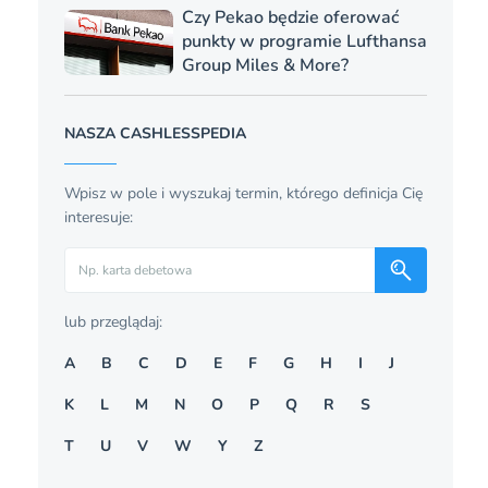
Czy Pekao będzie oferować
punkty w programie Lufthansa
Group Miles & More?
NASZA CASHLESSPEDIA
Wpisz w pole i wyszukaj termin, którego definicja Cię
interesuje:
Szukaj
lub przeglądaj:
A
B
C
D
E
F
G
H
I
J
K
L
M
N
O
P
Q
R
S
T
U
V
W
Y
Z