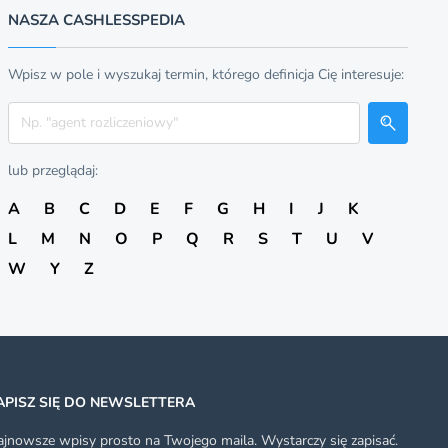
NASZA CASHLESSPEDIA
Wpisz w pole i wyszukaj termin, którego definicja Cię interesuje:
Szukaj
lub przeglądaj:
A
B
C
D
E
F
G
H
I
J
K
L
M
N
O
P
Q
R
S
T
U
V
W
Y
Z
APISZ SIĘ DO NEWSLETTERA
jnowsze wpisy prosto na Twojego maila. Wystarczy się zapisać.