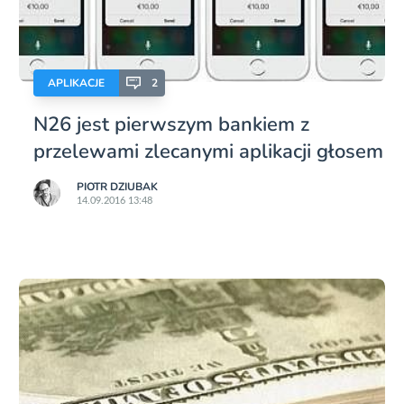
APLIKACJE
2
N26 jest pierwszym bankiem z
przelewami zlecanymi aplikacji głosem
PIOTR DZIUBAK
14.09.2016 13:48