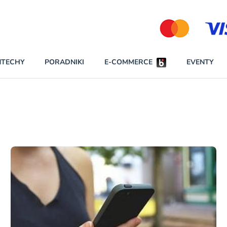
Partnerzy strategiczni
NTECHY
PORADNIKI
E-COMMERCE
EVENTY
BEZPIECZEŃSTWO
NAJCZĘŚCIEJ CZYTANE
Darmowy dostę
INNI NAPISALI
wszystkich pla
KONTA
W najniższych p
darmo przez trz
PRAWO
Czytaj więcej
RAPORTY SPECJALNE