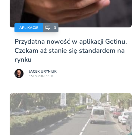
APLIKACJE
3
Przydatna nowość w aplikacji Getinu.
Czekam aż stanie się standardem na
rynku
JACEK URYNIUK
16.09.2016 11:10