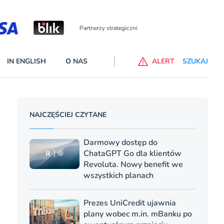
Partnerzy wspierający
IN ENGLISH
O NAS
ALERT
SZUKAJ
p do ChataGPT Go dla klientów Revoluta. Nowy benefit we
NAJCZĘŚCIEJ CZYTANE
nach
lanach – Standard i Plus – z usługi będzie można korzsytać za
Darmowy dostęp do
y miesiące
ChataGPT Go dla klientów
Revoluta. Nowy benefit we
wszystkich planach
Prezes UniCredit ujawnia
plany wobec m.in. mBanku po