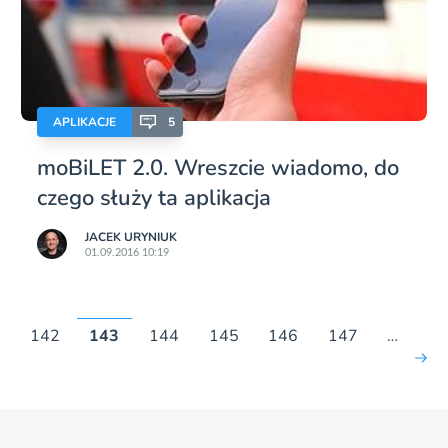
APLIKACJE
5
moBiLET 2.0. Wreszcie wiadomo, do
czego służy ta aplikacja
JACEK URYNIUK
01.09.2016 10:19
1
142
143
144
145
146
147
…