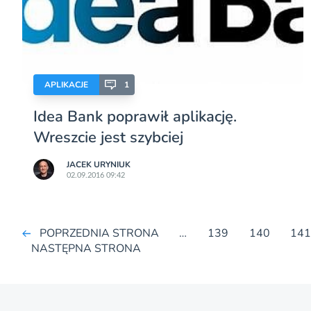
APLIKACJE
1
Idea Bank poprawił aplikację.
Wreszcie jest szybciej
JACEK URYNIUK
02.09.2016 09:42
POPRZEDNIA STRONA
…
139
140
14
NASTĘPNA STRONA